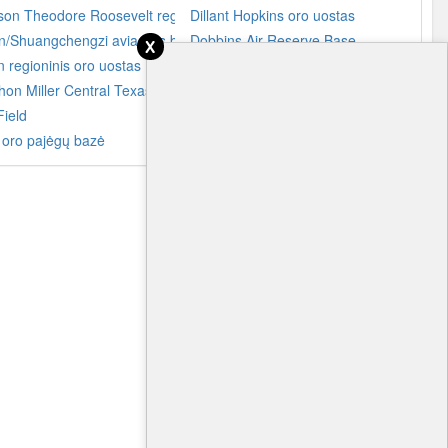
stas
son Theodore Roosevelt regioninis oro uostas
Dillant Hopkins oro uostas
x
n/Shuangchengzi aviacijos bazė
Dobbins Air Reserve Base
 regioninis oro uostas
Douala tarptautinis oro uostas
on Miller Central Texas regioninis oro uostas
Dublin oro uostas
ield
Duluth tarptautinis oro uostas
 oro pajėgų bazė