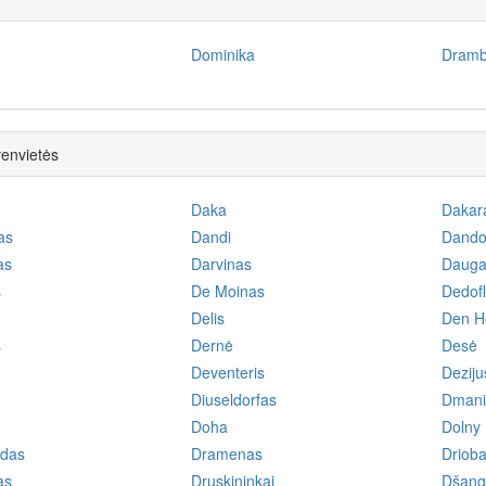
Dominika
Drambl
venvietės
Daka
Dakar
as
Dandi
Dando
as
Darvinas
Dauga
s
De Moinas
Dedofl
Delis
Den He
s
Dernė
Desė
Deventeris
Deziju
Diuseldorfas
Dmani
Doha
Dolny
das
Dramenas
Driob
as
Druskininkai
Dšang