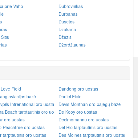
a prie Vaho
Dubrovnikas
lė
Durbanas
s
Dusetos
uras
Džakarta
Sitis
Džezis
rtas
Džordžtaunas
 Love Field
Dandong oro uostas
ang aviacijos bazė
Daniel Field
pils Intrenational oro uostas
Davis Monthan oro pajėgų bazė
a Beach tarptautinis oro uostas
De Kooy oro uostas
r oro uostas
Decimomannu oro uostas
b Peachtree oro uostas
Del Rio tarptautinis oro uostas
 tarptautinis oro uostas
Des Moines tarptautinis oro uostas