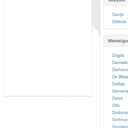
Danija
Džibutis
Miestai/gy
Dagda
Damask
Darhem
De Bilta
Delftas
Denveri
Detva
Dilis
Dodoma
Dortmun
Dronten