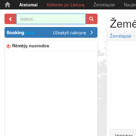
Atstumai
Kelionės po Lietuvą
Žemėlapiai
Nauji
Žemėl
Užsakyti nakvynę
Žemėlapiai
Rėmėjų nuorodos
Valstybės