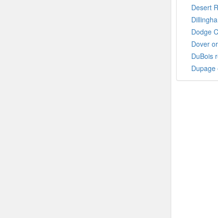
Desert R
Dillingha
Dodge Ci
Dover o
DuBois r
Dupage 