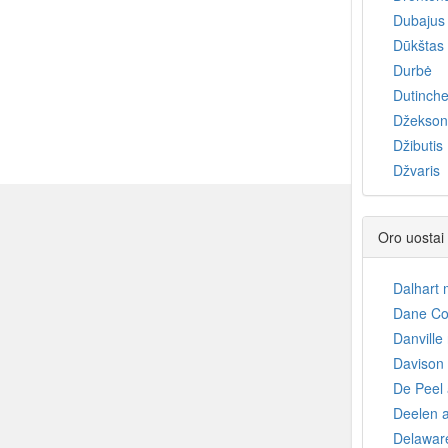
Dubajus
Dūkštas
Durbė
Dutinch
Džeksonv
Džibutis
Džvaris
Oro uostai
Dalhart 
Dane Cou
Danville
Davison 
De Peel 
Deelen a
Delawar