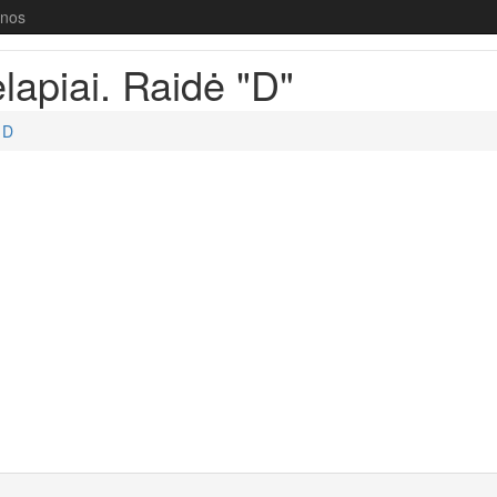
enos
apiai. Raidė "D"
D