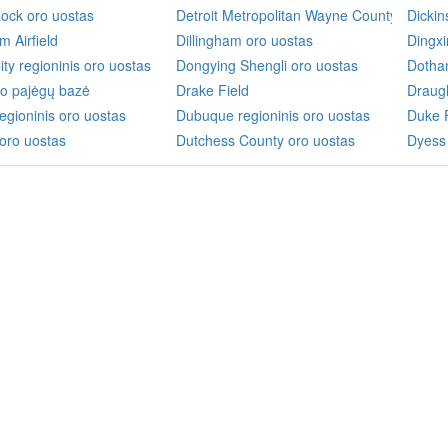
ock oro uostas
Detroit Metropolitan Wayne County oro uo
Dickin
m Airfield
Dillingham oro uostas
Dingxi
ty regioninis oro uostas
Dongying Shengli oro uostas
Dothan
ro pajėgų bazė
Drake Field
Draugh
egioninis oro uostas
Dubuque regioninis oro uostas
Duke F
oro uostas
Dutchess County oro uostas
Dyess