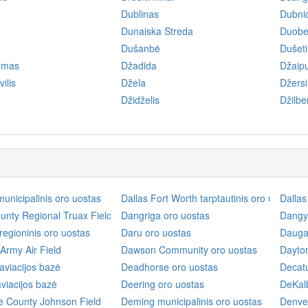
Dublinas
Dubnic
Dunaiska Streda
Duobe
Dušanbė
Dušeti
emas
Džadida
Džaip
ilis
Džela
Džersi 
Džidželis
Džilbe
municipalinis oro uostas
Dallas Fort Worth tarptautinis oro uostas
Dallas
nty Regional Truax Field
Dangriga oro uostas
Dangy
 regioninis oro uostas
Daru oro uostas
Daugav
Army Air Field
Dawson Community oro uostas
Dayton
aviacijos bazė
Deadhorse oro uostas
Decatu
viacijos bazė
Deering oro uostas
DeKal
e County Johnson Field
Deming municipalinis oro uostas
Denver