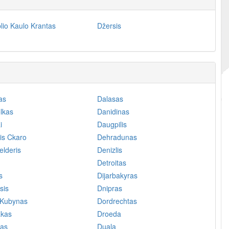
io Kaulo Krantas
Džersis
as
Dalasas
lkas
Danidinas
i
Daugpilis
is Ckaro
Dehradunas
lderis
Denizlis
Detroitas
s
Dijarbakyras
sis
Dnipras
 Kubynas
Dordrechtas
akas
Droeda
as
Duala