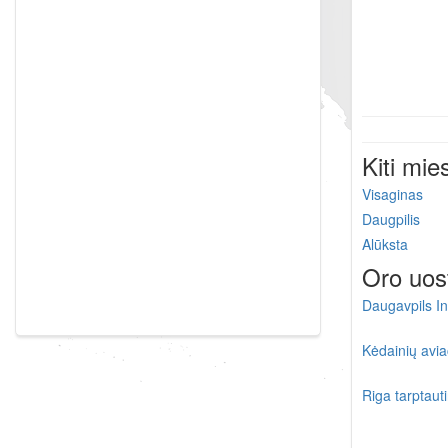
Kiti mie
Visaginas
Daugpilis
Alūksta
Oro uos
Daugavpils In
Kėdainių avia
Riga tarptaut