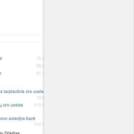
ai
15.0 km.
Dusetos
24.6 km.
28.0 km.
Švenčionėliai
28.0 km.
ė
37.3 km.
Molėtai
40.7 km.
us tarptautinis oro uostas
Panevėžys aviacijos bazė
73.8 km.
74.1 km.
ų oro uostas
113.9 km.
Šiaulių tarptautinis oro uostas
116.9 km.
ovo aviacijos bazė
Palangos tarptautinis oro uostas
174.3 km.
205.7 km.
io Dūkštas.