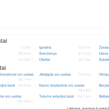
stai
7.0 km.
Ignalina
13.9 km.
Zaras
25.8 km.
Švenčionys
27.6 km.
Utena
31.6 km.
Obeliai
36.1 km.
Subat
tai
trenational oro uostas
Jēkabpils oro uostas
72.0 km.
Vilnia
32.1 km.
cijos bazė
93.9 km.
Kauno tarptautinis oro uostas
Barysi
96.2 km.
inis oro uostas
Tukums aviacijos bazė
154.3 km.
Balbas
132.5 km.
Lietuvos, europos ir pasaul