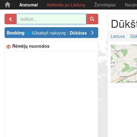
Atstumai
Kelionės po Lietuvą
Žemėlapiai
Nauji
Dūkš
Užsakyti nakvynę :
Dūkštas
Lietuva
Dūk
Rėmėjų nuorodos