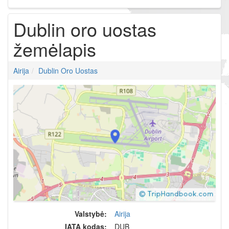
Dublin oro uostas
žemėlapis
Airija
Dublin Oro Uostas
Valstybė:
Airija
IATA kodas:
DUB