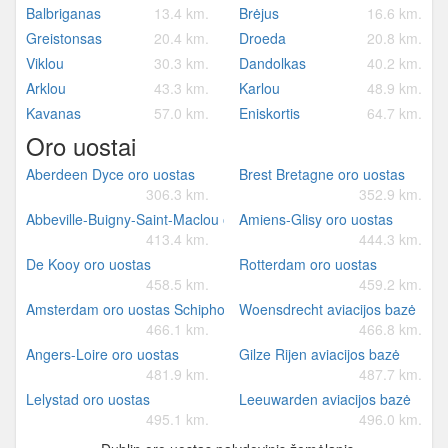
Balbriganas
13.4 km.
Brėjus
16.6 km.
Greistonsas
20.4 km.
Droeda
20.8 km.
Viklou
30.3 km.
Dandolkas
40.2 km.
Arklou
43.3 km.
Karlou
48.9 km.
Kavanas
57.0 km.
Eniskortis
64.7 km.
Oro uostai
Aberdeen Dyce oro uostas
Brest Bretagne oro uostas
306.3 km.
352.9 km.
Abbeville-Buigny-Saint-Maclou oro uostas
Amiens-Glisy oro uostas
413.4 km.
444.3 km.
De Kooy oro uostas
Rotterdam oro uostas
458.5 km.
459.2 km.
Amsterdam oro uostas Schiphol
Woensdrecht aviacijos bazė
466.1 km.
466.8 km.
Angers-Loire oro uostas
Gilze Rijen aviacijos bazė
481.9 km.
487.7 km.
Lelystad oro uostas
Leeuwarden aviacijos bazė
495.1 km.
496.0 km.