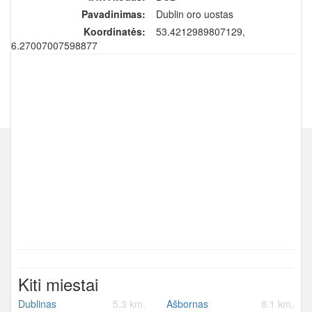
Pavadinimas:
Dublin oro uostas
Koordinatės:
53.4212989807129,
-6.27007007598877
Kiti miestai
Dublinas
5.3 km.
Ašbornas
8.1 km.