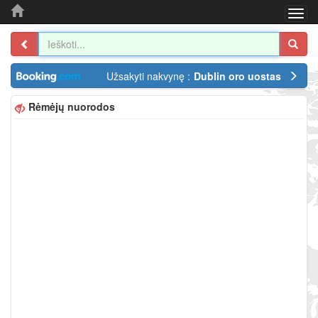
Togg
navi
Užsakyti nakvynę :
Dublin oro uostas
Rėmėjų nuorodos