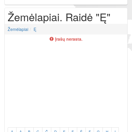
Žemėlapiai. Raidė "Ę"
Žemėlapiai
Ę
Įrašų nerasta.
A
Ą
B
C
Č
D
E
Ę
Ė
F
G
H
I