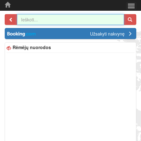
Togg
navi
Užsakyti nakvynę
Rėmėjų nuorodos