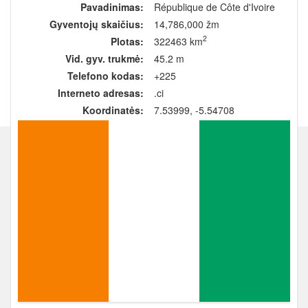
Pavadinimas:
République de Côte d'Ivoire
Gyventojų skaičius:
14,786,000 žm
2
Plotas:
322463 km
Vid. gyv. trukmė:
45.2 m
Telefono kodas:
+225
Interneto adresas:
.ci
Koordinatės:
7.53999, -5.54708