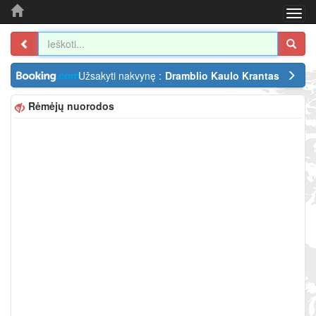
Togg
navi
Užsakyti nakvynę :
Dramblio Kaulo Krantas
Rėmėjų nuorodos