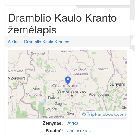
Dramblio Kaulo Kranto
žemėlapis
Afrika
Dramblio Kaulo Krantas
Žemynas:
Afrika
Sostinė:
Jamusukras