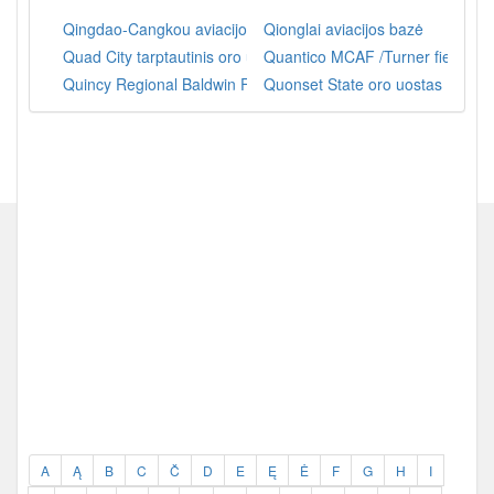
Qingdao-Cangkou aviacijos bazė
Qionglai aviacijos bazė
Quad City tarptautinis oro uostas
Quantico MCAF /Turner field
Quincy Regional Baldwin Field
Quonset State oro uostas
A
Ą
B
C
Č
D
E
Ę
Ė
F
G
H
I