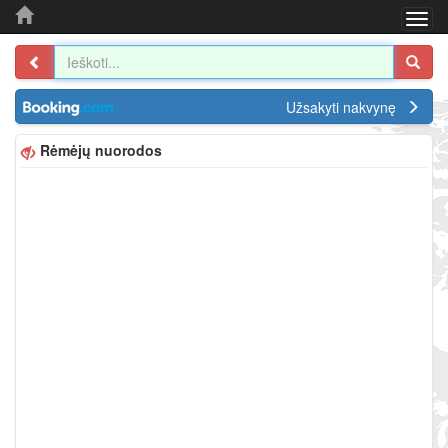
Togg
navi
Užsakyti nakvynę
Rėmėjų nuorodos