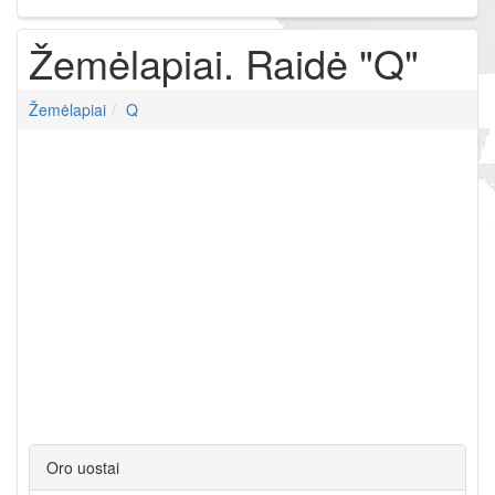
Žemėlapiai. Raidė "Q"
Žemėlapiai
Q
Oro uostai