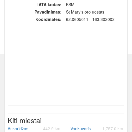
IATA kodas:
KSM
Pavadinimas:
St Mary's oro uostas
Koordinatės:
62.0605011, -163.302002
Kiti miestai
Ankoridžas
442.9 km.
Vankuveris
1,757.0 km.