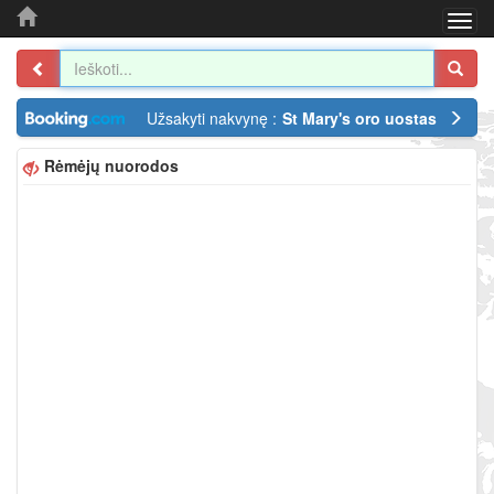
Togg
navi
Užsakyti nakvynę :
St Mary's oro uostas
Rėmėjų nuorodos