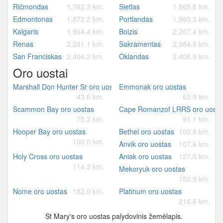
Ričmondas
1,762.3 km.
Sietlas
1,865.8 km.
Edmontonas
1,872.2 km.
Portlandas
1,963.3 km.
Kalgaris
1,964.4 km.
Boizis
2,267.4 km.
Renas
2,381.1 km.
Sakramentas
2,384.8 km.
San Franciskas
2,404.2 km.
Oklandas
2,406.9 km.
Oro uostai
Marshall Don Hunter Sr oro uostas
Emmonak oro uostas
43.6 km.
62.9 km.
Scammon Bay oro uostas
Cape Romanzof LRRS oro uosta
75.2 km.
91.1 km.
Hooper Bay oro uostas
Bethel oro uostas
100.8 km.
100.0 km.
Anvik oro uostas
107.6 km.
Holy Cross oro uostas
Aniak oro uostas
127.0 km.
114.3 km.
Mekoryuk oro uostas
152.9 km.
Nome oro uostas
182.0 km.
Platinum oro uostas
216.6 km.
St Mary's oro uostas palydovinis žemėlapis.