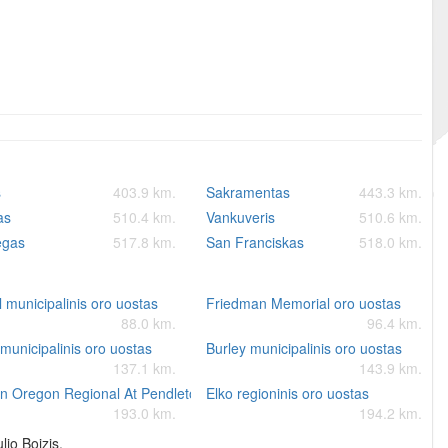
s
403.9 km.
Sakramentas
443.3 km.
as
510.4 km.
Vankuveris
510.6 km.
egas
517.8 km.
San Franciskas
518.0 km.
 municipalinis oro uostas
Friedman Memorial oro uostas
88.0 km.
96.4 km.
s
municipalinis oro uostas
Burley municipalinis oro uostas
137.1 km.
143.9 km.
n Oregon Regional At Pendleton oro uostas
Elko regioninis oro uostas
193.0 km.
194.2 km.
lio Boizis.