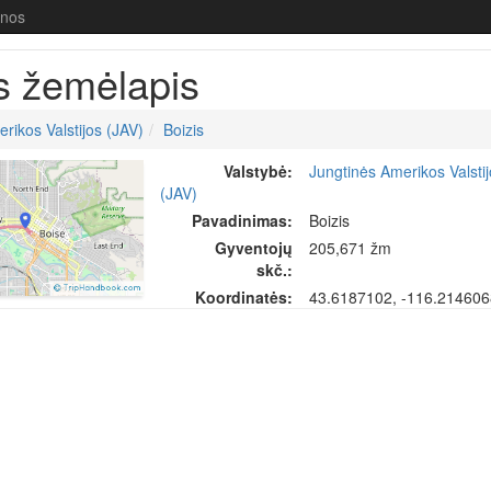
enos
s žemėlapis
rikos Valstijos (JAV)
Boizis
Valstybė:
Jungtinės Amerikos Valsti
(JAV)
Pavadinimas:
Boizis
Gyventojų
205,671 žm
skč.:
Koordinatės:
43.6187102, -116.21460