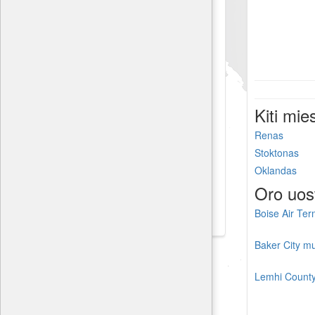
Kiti mie
Renas
Stoktonas
Oklandas
Oro uos
Boise Air Ter
Baker City mu
Lemhi County