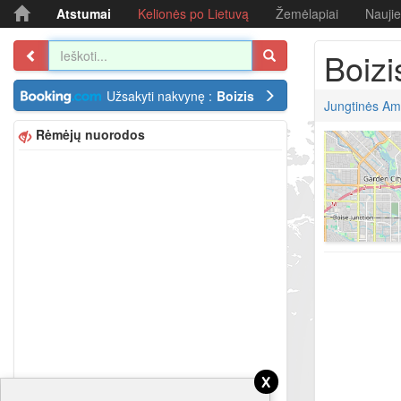
Atstumai
Kelionės po Lietuvą
Žemėlapiai
Nauji
Boizi
Užsakyti nakvynę :
Boizis
Jungtinės Ame
Rėmėjų nuorodos
x