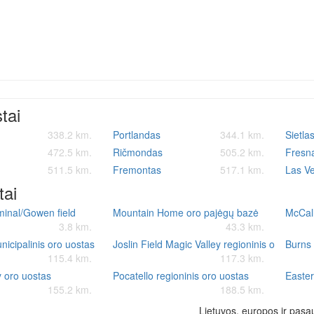
stai
338.2 km.
Portlandas
344.1 km.
Sietla
472.5 km.
Ričmondas
505.2 km.
Fresn
511.5 km.
Fremontas
517.1 km.
Las V
tai
minal/Gowen field
Mountain Home oro pajėgų bazė
McCall
3.8 km.
43.3 km.
nicipalinis oro uostas
Joslin Field Magic Valley regioninis oro uosta
Burns 
115.4 km.
117.3 km.
 oro uostas
Pocatello regioninis oro uostas
Easter
155.2 km.
188.5 km.
Lietuvos, europos ir pasau