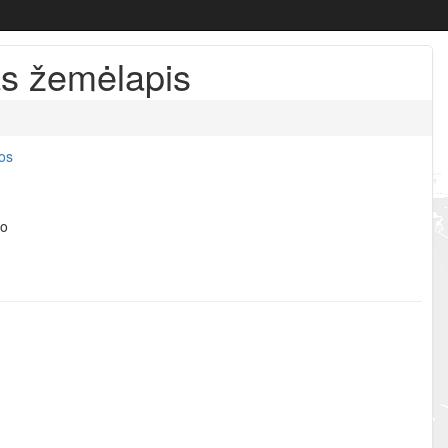
as žemėlapis
jos
ro