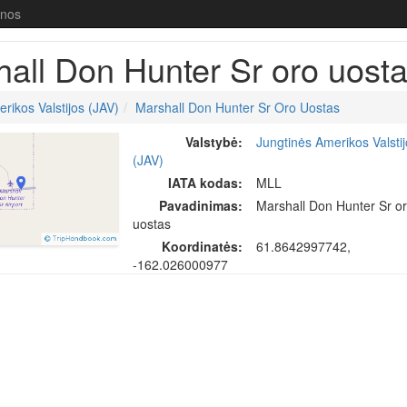
enos
all Don Hunter Sr oro uost
rikos Valstijos (JAV)
Marshall Don Hunter Sr Oro Uostas
Valstybė:
Jungtinės Amerikos Valsti
(JAV)
IATA kodas:
MLL
Pavadinimas:
Marshall Don Hunter Sr o
uostas
Koordinatės:
61.8642997742,
-162.026000977