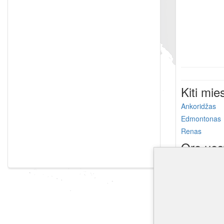
Kiti mie
Ankoridžas
Edmontonas
Renas
Oro uos
St Mary's oro
Aniak oro uo
Hooper Bay o