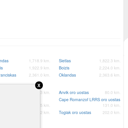
ndas
1,718.9 km.
Sietlas
1,822.3 km.
is
1,922.9 km.
Boizis
2,224.0 km.
ranciskas
2,361.0 km.
Oklandas
2,363.6 km.
x
ross oro uostas
76.3 km.
Anvik oro uostas
80.0 km.
on Bay oro uostas
Cape Romanzof LRRS oro uostas
115.5 km.
131.0 km.
um oro uostas
197.2 km.
Togiak oro uostas
202.0 km.
alydovinis žemėlapis.