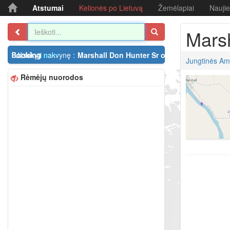
Atstumai
Kelionės po Lietuvą
Žemėlapiai
Nauji
Marsh
Užsakyti nakvynę :
Marshall Don Hunter Sr oro uostas
Jungtinės Ame
Rėmėjų nuorodos