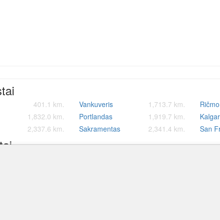
stai
401.1 km.
Vankuveris
1,713.7 km.
Ričmo
1,832.0 km.
Portlandas
1,919.7 km.
Kalgar
2,337.6 km.
Sakramentas
2,341.4 km.
San F
tai
 uostas
43.6 km.
Bethel oro uostas
75.2 km.
Holy C
stas
83.6 km.
Emmonak oro uostas
101.5 km.
Scamm
ro uostas
137.0 km.
Mekoryuk oro uostas
175.2 km.
Platin
Marshall Don Hunter Sr oro uostas p