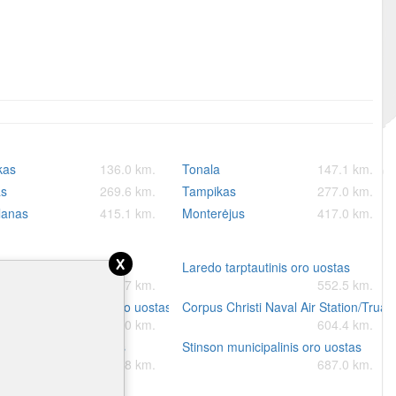
kas
136.0 km.
Tonala
147.1 km.
as
269.6 km.
Tampikas
277.0 km.
lanas
415.1 km.
Monterėjus
417.0 km.
x
ro uostas
 tarptautinis oro uostas
Laredo tarptautinis oro uostas
503.7 km.
552.5 km.
 Christi tarptautinis oro uostas
Corpus Christi Naval Air Station/Truax
604.0 km.
604.4 km.
ia regioninis oro uostas
Stinson municipalinis oro uostas
686.8 km.
687.0 km.
io Morelija.