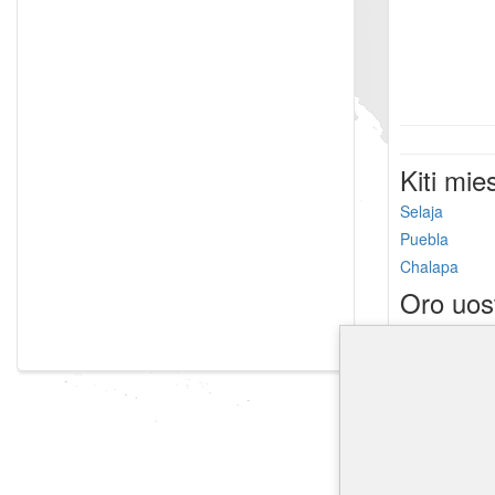
Kiti mie
Selaja
Puebla
Chalapa
Oro uos
Mc Allen Mille
Kingsville Nav
Laughlin oro