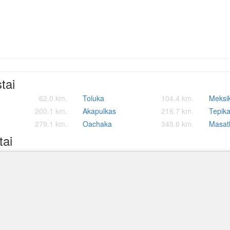
stai
62.0 km.
Toluka
104.4 km.
Meksi
200.1 km.
Akapulkas
216.7 km.
Tepik
279.1 km.
Oachaka
345.6 km.
Masat
tai
r tarptautinis oro uostas
Brownsville South Padre Island tarptautinis o
Valley
484.9 km.
491.0 km.
al Air Station
Alice tarptautinis oro uostas
Corpus
579.9 km.
590.1 km.
 pajėgų bazė
Del Rio tarptautinis oro uostas
Victor
667.5 km.
668.2 km.
Lietuvos, europos ir pasaul