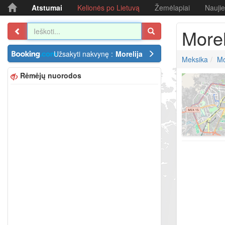
Atstumai
Kelionės po Lietuvą
Žemėlapiai
Nauji
Morel
Užsakyti nakvynę :
Morelija
Meksika
Mo
Rėmėjų nuorodos