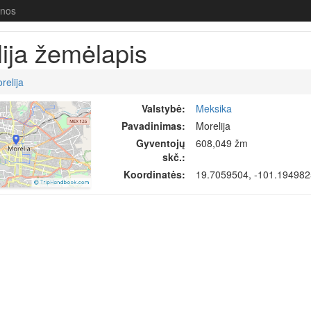
enos
ija žemėlapis
relija
Valstybė:
Meksika
Pavadinimas:
Morelija
Gyventojų
608,049 žm
skč.:
Koordinatės:
19.7059504, -101.19498