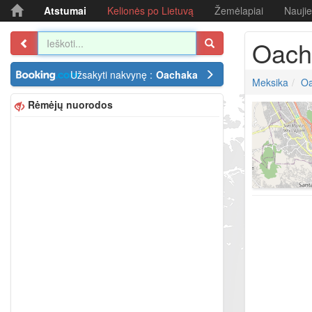
Atstumai
Kelionės po Lietuvą
Žemėlapiai
Nauji
Oach
Užsakyti nakvynę :
Oachaka
Meksika
O
Rėmėjų nuorodos