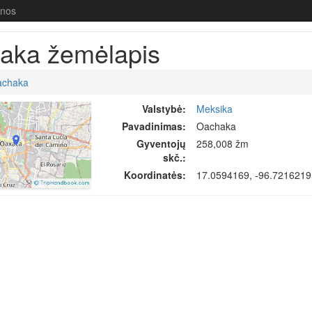
enos
aka žemėlapis
achaka
Valstybė:
Meksika
Pavadinimas:
Oachaka
Gyventojų
258,008 žm
skč.:
Koordinatės:
17.0594169, -96.7216219