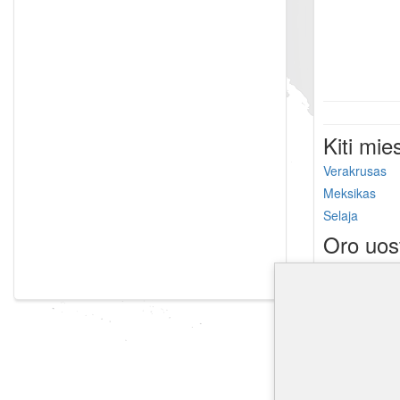
Kiti mie
Verakrusas
Meksikas
Selaja
Oro uos
Punta Gorda 
Dangriga oro
Valley tarptau