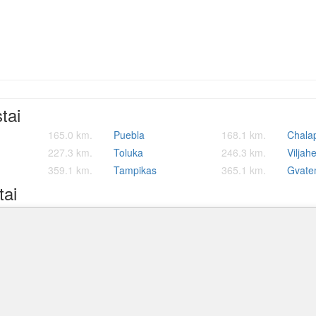
stai
165.0 km.
Puebla
168.1 km.
Chala
227.3 km.
Toluka
246.3 km.
Viljah
359.1 km.
Tampikas
365.1 km.
Gvate
tai
oro uostas
528.1 km.
Big Creek oro uostas
551.1 km.
Placen
 uostas
560.9 km.
Belize City municipalinis oro uostas
Sartan
563.4 km.
Caye C
tinis oro uostas