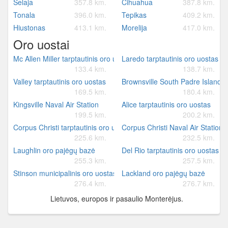
Selaja
357.8 km.
Čihuahua
387.8 km.
Tonala
396.0 km.
Tepikas
409.2 km.
Hiustonas
413.1 km.
Morelija
417.0 km.
Oro uostai
Mc Allen Miller tarptautinis oro uostas
Laredo tarptautinis oro uostas
133.4 km.
138.7 km.
Valley tarptautinis oro uostas
Brownsville South Padre Island ta
169.5 km.
180.4 km.
Kingsville Naval Air Station
Alice tarptautinis oro uostas
199.5 km.
200.2 km.
Corpus Christi tarptautinis oro uostas
Corpus Christi Naval Air Station/
225.6 km.
232.5 km.
Laughlin oro pajėgų bazė
Del Rio tarptautinis oro uostas
255.3 km.
257.5 km.
Stinson municipalinis oro uostas
Lackland oro pajėgų bazė
276.4 km.
276.7 km.
Lietuvos, europos ir pasaulio Monterėjus.