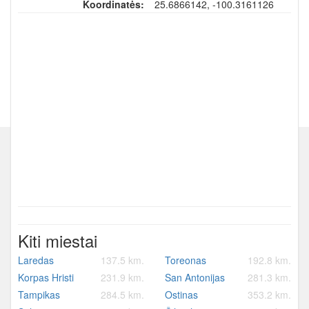
Koordinatės:
25.6866142, -100.3161126
Kiti miestai
Laredas
137.5 km.
Toreonas
192.8 km.
Korpas Hristi
231.9 km.
San Antonijas
281.3 km.
Tampikas
284.5 km.
Ostinas
353.2 km.