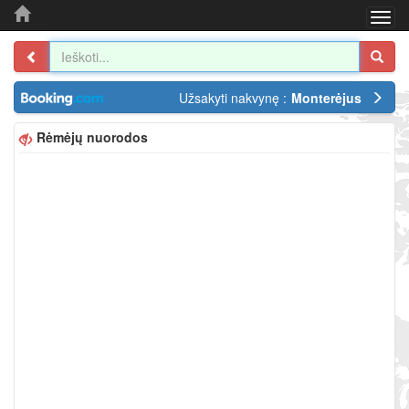
Togg
navi
Užsakyti nakvynę :
Monterėjus
Rėmėjų nuorodos