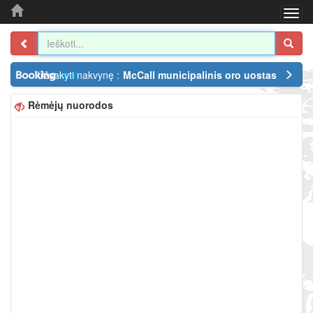
Togg
navi
Užsakyti nakvynę :
McCall municipalinis oro uostas
Rėmėjų nuorodos