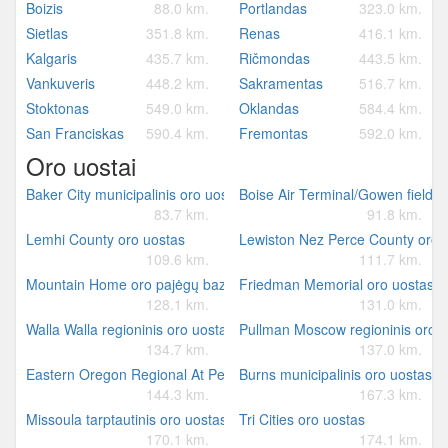
Boizis
88.0 km.
Portlandas
323.0 km.
Sietlas
351.8 km.
Renas
416.1 km.
Kalgaris
435.7 km.
Ričmondas
443.5 km.
Vankuveris
448.2 km.
Sakramentas
516.7 km.
Stoktonas
549.0 km.
Oklandas
584.4 km.
San Franciskas
590.4 km.
Fremontas
592.0 km.
Oro uostai
Baker City municipalinis oro uostas
Boise Air Terminal/Gowen field
83.7 km.
91.8 km.
Lemhi County oro uostas
Lewiston Nez Perce County oro 
109.6 km.
111.7 km.
Mountain Home oro pajėgų bazė
Friedman Memorial oro uostas
128.1 km.
131.0 km.
Walla Walla regioninis oro uostas
Pullman Moscow regioninis oro 
134.7 km.
137.0 km.
Eastern Oregon Regional At Pendleton oro uostas
Burns municipalinis oro uostas
144.3 km.
167.3 km.
Missoula tarptautinis oro uostas
Tri Cities oro uostas
170.1 km.
174.1 km.