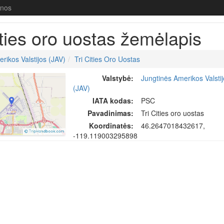
enos
ities oro uostas žemėlapis
rikos Valstijos (JAV)
Tri Cities Oro Uostas
Valstybė:
Jungtinės Amerikos Valsti
(JAV)
IATA kodas:
PSC
Pavadinimas:
Tri Cities oro uostas
Koordinatės:
46.2647018432617,
-119.119003295898