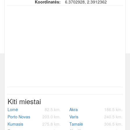
Koordinatės:
6.3702928, 2.3912362
Kiti miestai
Lomė
82.5 km.
Akra
186.5 km.
Porto Novas
203.0 km.
Varis
240.5 km.
Kumasis
275.8 km.
Tamalė
306.5 km.