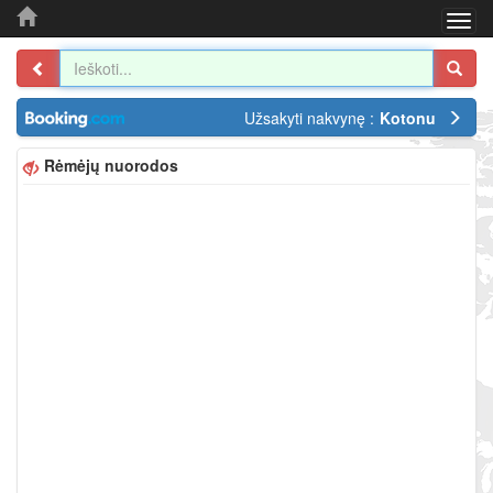
Togg
navi
Užsakyti nakvynę :
Kotonu
Rėmėjų nuorodos