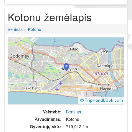
Kotonu žemėlapis
Beninas
Kotonu
Valstybė:
Beninas
Pavadinimas:
Kotonu
Gyventojų skč.:
719,912 žm