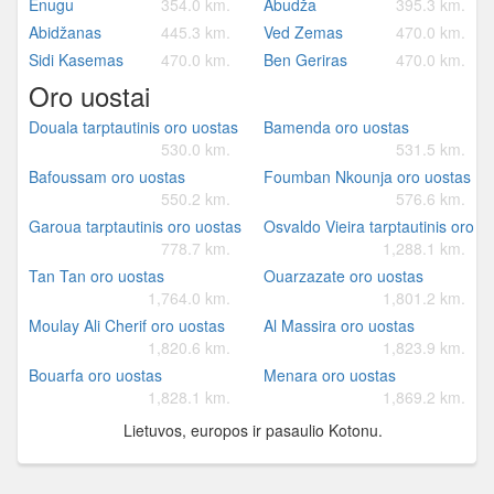
Enugu
354.0 km.
Abudža
395.3 km.
Abidžanas
445.3 km.
Ved Zemas
470.0 km.
Sidi Kasemas
470.0 km.
Ben Geriras
470.0 km.
Oro uostai
Douala tarptautinis oro uostas
Bamenda oro uostas
530.0 km.
531.5 km.
Bafoussam oro uostas
Foumban Nkounja oro uostas
550.2 km.
576.6 km.
Garoua tarptautinis oro uostas
Osvaldo Vieira tarptautinis oro u
778.7 km.
1,288.1 km.
Tan Tan oro uostas
Ouarzazate oro uostas
1,764.0 km.
1,801.2 km.
Moulay Ali Cherif oro uostas
Al Massira oro uostas
1,820.6 km.
1,823.9 km.
Bouarfa oro uostas
Menara oro uostas
1,828.1 km.
1,869.2 km.
Lietuvos, europos ir pasaulio Kotonu.