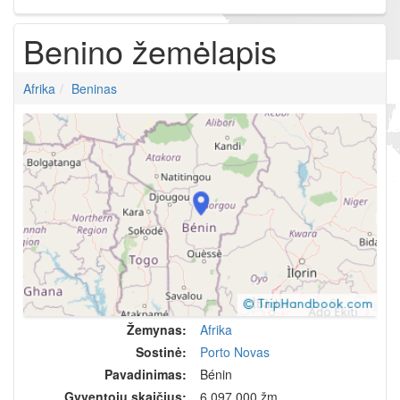
Benino žemėlapis
Afrika
Beninas
Žemynas:
Afrika
Sostinė:
Porto Novas
Pavadinimas:
Bénin
Gyventojų skaičius:
6,097,000 žm