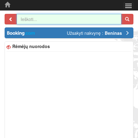
Togg
navi
Užsakyti nakvynę :
Beninas
Rėmėjų nuorodos