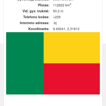
2
Plotas:
112622 km
Vid. gyv. trukmė:
50.2 m
Telefono kodas:
+229
Interneto adresas:
.bj
Koordinatės:
9.49241, 2.31812