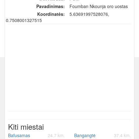
Pavadinimas:
Foumban Nkounja oro uostas
Koordinatės:
5.63691997528076,
10.7508001327515
Kiti miestai
Bafusamas
24.7 km.
Bangangtė
37.4 km.