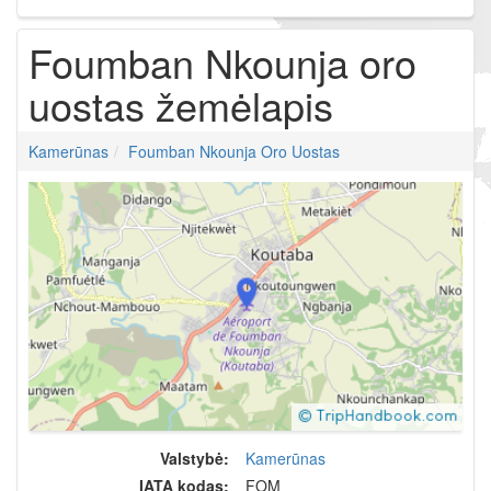
Foumban Nkounja oro
uostas žemėlapis
Kamerūnas
Foumban Nkounja Oro Uostas
Valstybė:
Kamerūnas
IATA kodas:
FOM