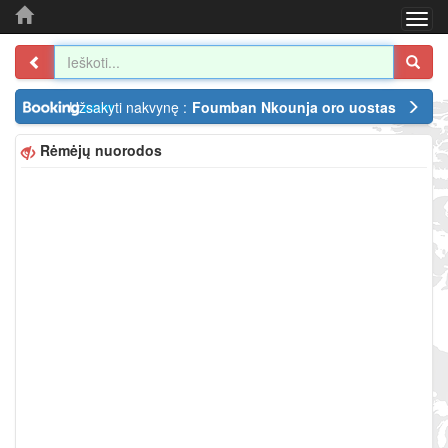
Togg
navi
Užsakyti nakvynę :
Foumban Nkounja oro uostas
Rėmėjų nuorodos