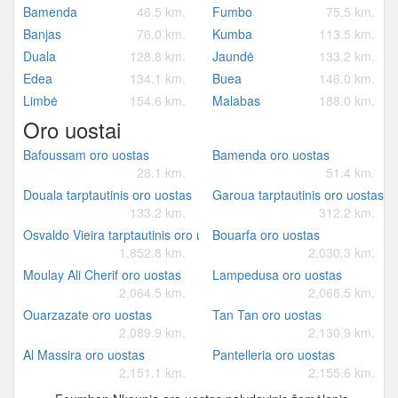
Bamenda
46.5 km.
Fumbo
75.5 km.
Banjas
76.0 km.
Kumba
113.5 km.
Duala
128.8 km.
Jaundė
133.2 km.
Edea
134.1 km.
Buea
146.0 km.
Limbė
154.6 km.
Malabas
188.0 km.
Oro uostai
Bafoussam oro uostas
Bamenda oro uostas
28.1 km.
51.4 km.
Douala tarptautinis oro uostas
Garoua tarptautinis oro uostas
133.2 km.
312.2 km.
Osvaldo Vieira tarptautinis oro uostas
Bouarfa oro uostas
1,852.8 km.
2,030.3 km.
Moulay Ali Cherif oro uostas
Lampedusa oro uostas
2,064.5 km.
2,066.5 km.
Ouarzazate oro uostas
Tan Tan oro uostas
2,089.9 km.
2,130.9 km.
Al Massira oro uostas
Pantelleria oro uostas
2,151.1 km.
2,155.6 km.