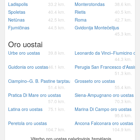
Ladispolis
33.2 km.
Monterotondas
38.6 km.
Spoletas
40.4 km.
Rietis
40.5 km.
Netūnas
42.5 km.
Roma
42.7 km.
Fjumičinas
44.5 km.
Gvidonija Montečelijus
45.3 km.
Oro uostai
Urbe oro uostas
39.8 km.
Leonardo da Vinci–Fiumicino oro
44.3 km.
Guidonia oro uostas
46.1 km.
Perugia San Francesco d'Assisi –
51.3 km.
Ciampino–G. B. Pastine tarptautinis oro uostas
Grosseto oro uostas
51.4 km.
55.4 km.
Pratica Di Mare oro uostas
Siena-Ampugnano oro uostas
57.0 km.
70.3 km.
Latina oro uostas
75.1 km.
Marina Di Campo oro uostas
95.6 km.
Peretola oro uostas
Ancona Falconara oro uostas
104.7 km.
104.9 km.
Viterbo oro uostas palydovinis žemėlapis.