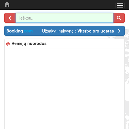
Togg
navi
Užsakyti nakvynę :
Viterbo oro uostas
Rėmėjų nuorodos