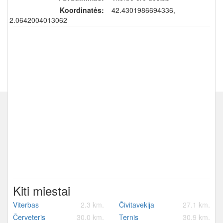
Koordinatės:
42.4301986694336,
12.0642004013062
Kiti miestai
Viterbas
2.3 km.
Čivitavekija
27.1 km.
Červeteris
30.0 km.
Ternis
30.9 km.