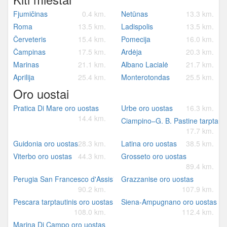
Fjumičinas
0.4 km.
Netūnas
13.3 km.
Roma
13.5 km.
Ladispolis
13.5 km.
Červeteris
15.4 km.
Pomecija
16.0 km.
Čampinas
17.5 km.
Ardėja
20.3 km.
Marinas
21.1 km.
Albano Lacialė
21.7 km.
Aprilija
25.4 km.
Monterotondas
25.5 km.
Oro uostai
Pratica Di Mare oro uostas
Urbe oro uostas
16.3 km.
14.4 km.
Ciampino–G. B. Pastine tarptauti
17.7 km.
Guidonia oro uostas
28.3 km.
Latina oro uostas
38.5 km.
Viterbo oro uostas
44.3 km.
Grosseto oro uostas
89.4 km.
Perugia San Francesco d'Assisi – Umbria tarptautinis oro uostas
Grazzanise oro uostas
90.2 km.
107.9 km.
Pescara tarptautinis oro uostas
Siena-Ampugnano oro uostas
108.0 km.
112.4 km.
Marina Di Campo oro uostas