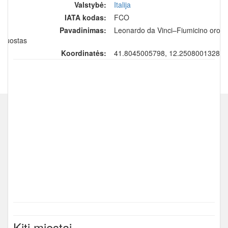
Valstybė:
Italija
IATA kodas:
FCO
Pavadinimas:
Leonardo da Vinci–Fiumicino oro
uostas
Koordinatės:
41.8045005798, 12.2508001328
Kiti miestai