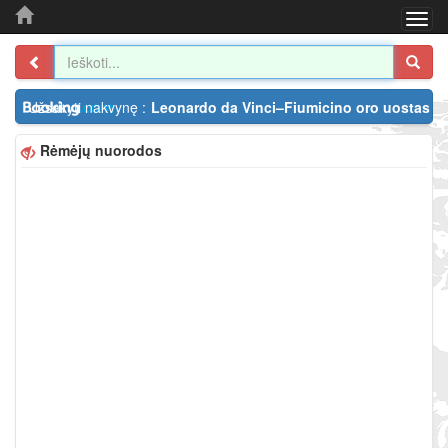
Togg
navi
Užsakyti nakvynę :
Leonardo da Vinci–Fiumicino oro uostas
Rėmėjų nuorodos