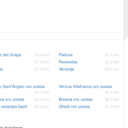
o del Grapa
16.4 km.
Paduva
20.4 km.
31.2 km.
Roveretas
32.2 km.
as
37.0 km.
Venecija
39.1 km.
o-Sant'Angelo oro uostas
Verona Villafranca oro uostas
32.5 km.
33.4 km.
va oro uostas
46.8 km.
Brescia oro uostas
58.9 km.
 aviacijos bazė
60.4 km.
Ghedi oro uostas
61.9 km.
is žemėlapis.