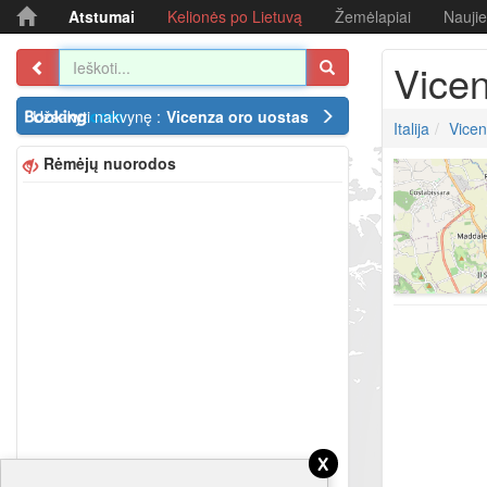
Atstumai
Kelionės po Lietuvą
Žemėlapiai
Nauji
Vicen
Užsakyti nakvynę :
Vicenza oro uostas
Italija
Vicen
Rėmėjų nuorodos
x