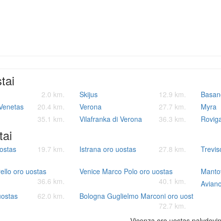
stai
2.0 km.
Skijus
12.9 km.
Basan
 Venetas
20.4 km.
Verona
27.7 km.
Myra
35.1 km.
Vilafranka di Verona
36.3 km.
Rovig
tai
ostas
19.7 km.
Istrana oro uostas
27.8 km.
Trevis
ello oro uostas
Venice Marco Polo oro uostas
Manto
36.6 km.
40.1 km.
Aviano
uostas
62.0 km.
Bologna Guglielmo Marconi oro uostas
72.7 km.
Vicenza oro uostas palydovin