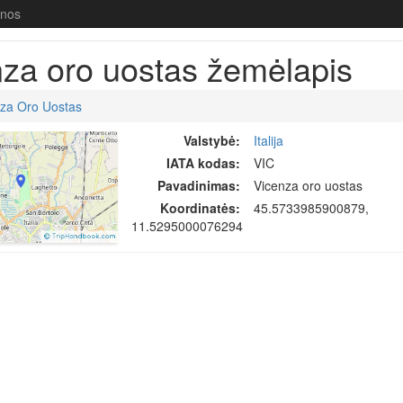
enos
za oro uostas žemėlapis
za Oro Uostas
Valstybė:
Italija
IATA kodas:
VIC
Pavadinimas:
Vicenza oro uostas
Koordinatės:
45.5733985900879,
11.5295000076294