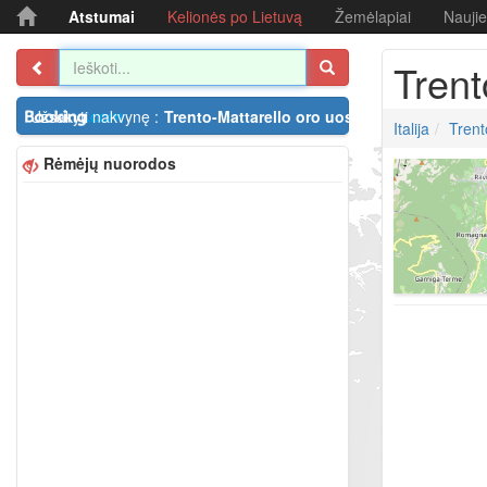
Atstumai
Kelionės po Lietuvą
Žemėlapiai
Nauji
Trent
Užsakyti nakvynę :
Trento-Mattarello oro uostas
Italija
Trent
Rėmėjų nuorodos