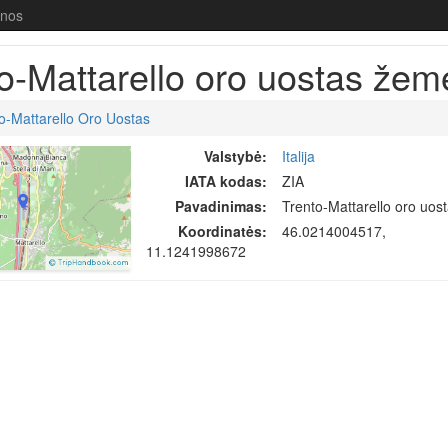
enos
o-Mattarello oro uostas žem
o-Mattarello Oro Uostas
Valstybė:
Italija
IATA kodas:
ZIA
Pavadinimas:
Trento-Mattarello oro uos
Koordinatės:
46.0214004517,
11.1241998672