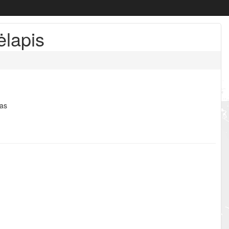
ėlapis
tas