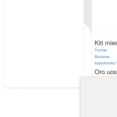
Kiti mie
Trentas
Bolcanas
Kastelfranko
Oro uos
Bolzano oro 
Brescia oro u