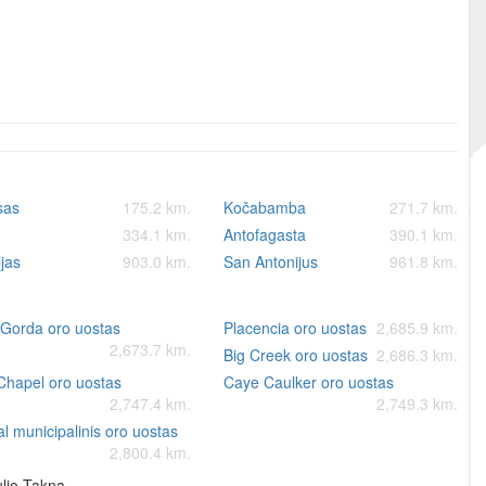
sas
175.2 km.
Kočabamba
271.7 km.
334.1 km.
Antofagasta
390.1 km.
ljas
903.0 km.
San Antonijus
961.8 km.
 Gorda oro uostas
Placencia oro uostas
2,685.9 km.
2,673.7 km.
Big Creek oro uostas
2,686.3 km.
Chapel oro uostas
Caye Caulker oro uostas
2,747.4 km.
2,749.3 km.
l municipalinis oro uostas
2,800.4 km.
lio Takna.