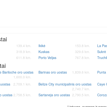
stai
139.4 km.
Ikikė
153.8 km.
La Pa
318.9 km.
Kuskas
329.6 km.
Sukrė
611.8 km.
Porto Veljas
767.8 km.
Truchi
tai
e Bariloche oro uostas
Barinas oro uostas
1,839.6 km.
Punta
1,600.0 km.
 uostas
2,709.1 km.
Belize City municipalinis oro uostas
Caye 
2,740.7 km.
o uostas
2,758.5 km.
Sartaneja oro uostas
2,790.5 km.
Coroza
Lietuvos, europos ir pasau