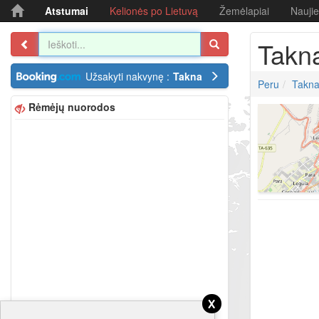
Atstumai
Kelionės po Lietuvą
Žemėlapiai
Nauji
Takn
Užsakyti nakvynę :
Takna
Peru
Takn
Rėmėjų nuorodos
x