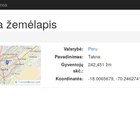
enos
a žemėlapis
a
Valstybė:
Peru
Pavadinimas:
Takna
Gyventojų
242,451 žm
skč.:
Koordinatės:
-18.0065679, -70.246274