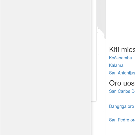
Kiti mie
Kočabamba
Kalama
San Antoniju
Oro uos
San Carlos D
Dangriga oro
San Pedro or