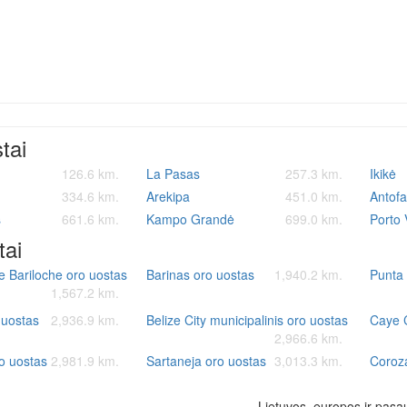
stai
126.6 km.
La Pasas
257.3 km.
Ikikė
334.6 km.
Arekipa
451.0 km.
Antof
s
661.6 km.
Kampo Grandė
699.0 km.
Porto 
tai
e Bariloche oro uostas
Barinas oro uostas
1,940.2 km.
Punta
1,567.2 km.
 uostas
2,936.9 km.
Belize City municipalinis oro uostas
Caye 
2,966.6 km.
o uostas
2,981.9 km.
Sartaneja oro uostas
3,013.3 km.
Coroza
Lietuvos, europos ir pasau