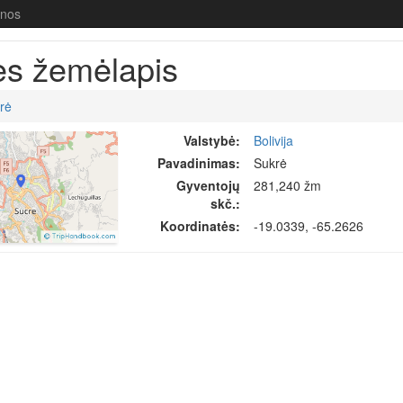
enos
ės žemėlapis
rė
Valstybė:
Bolivija
Pavadinimas:
Sukrė
Gyventojų
281,240 žm
skč.:
Koordinatės:
-19.0339, -65.2626