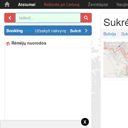
Atstumai
Kelionės po Lietuvą
Žemėlapiai
Nauji
Sukr
Užsakyti nakvynę :
Sukrė
Bolivija
Suk
Rėmėjų nuorodos
x