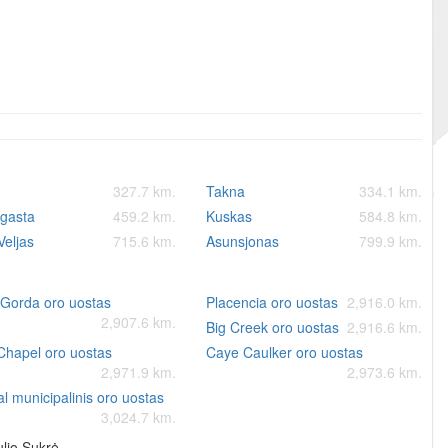
327.7 km.
Takna
334.1 km.
agasta
459.2 km.
Kuskas
584.8 km.
Veljas
715.6 km.
Asunsjonas
799.9 km.
 Gorda oro uostas
Placencia oro uostas
2,916.0 km.
2,907.6 km.
Big Creek oro uostas
2,916.6 km.
Chapel oro uostas
Caye Caulker oro uostas
2,971.9 km.
2,973.6 km.
l municipalinis oro uostas
3,024.7 km.
lio Sukrė.