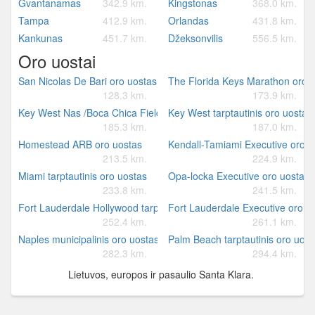
Gvantanamas
342.9 km.
Kingstonas
368.0 km.
Tampa
412.9 km.
Orlandas
431.8 km.
Kankunas
451.7 km.
Džeksonvilis
556.5 km.
Oro uostai
San Nicolas De Bari oro uostas
The Florida Keys Marathon oro 
128.3 km.
173.9 km.
Key West Nas /Boca Chica Field/ oro uostas
Key West tarptautinis oro uostas
185.3 km.
187.0 km.
Homestead ARB oro uostas
Kendall-Tamiami Executive oro u
213.5 km.
224.9 km.
Miami tarptautinis oro uostas
Opa-locka Executive oro uostas
233.8 km.
241.5 km.
Fort Lauderdale Hollywood tarptautinis oro uostas
Fort Lauderdale Executive oro u
252.4 km.
261.1 km.
Naples municipalinis oro uostas
Palm Beach tarptautinis oro uost
282.3 km.
294.4 km.
Lietuvos, europos ir pasaulio Santa Klara.