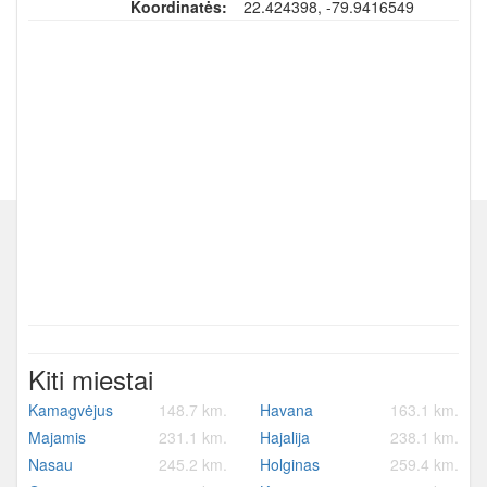
Koordinatės:
22.424398, -79.9416549
Kiti miestai
Kamagvėjus
148.7 km.
Havana
163.1 km.
Majamis
231.1 km.
Hajalija
238.1 km.
Nasau
245.2 km.
Holginas
259.4 km.