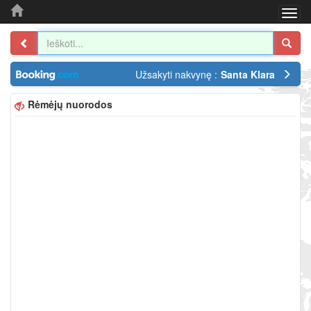
Togg
navi
Užsakyti nakvynę :
Santa Klara
Rėmėjų nuorodos