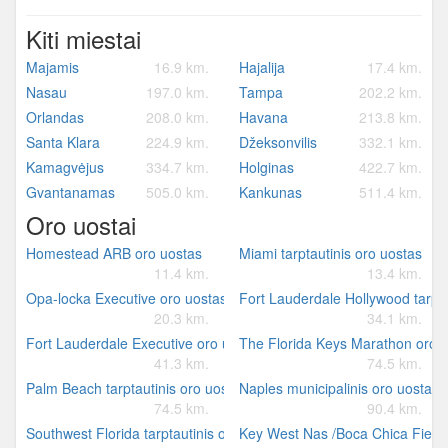
Kiti miestai
Majamis
16.9 km.
Hajalija
17.4 km.
Nasau
197.0 km.
Tampa
202.2 km.
Orlandas
208.0 km.
Havana
213.8 km.
Santa Klara
224.9 km.
Džeksonvilis
332.1 km.
Kamagvėjus
334.7 km.
Holginas
422.7 km.
Gvantanamas
505.0 km.
Kankunas
511.4 km.
Oro uostai
Homestead ARB oro uostas
Miami tarptautinis oro uostas
11.4 km.
13.4 km.
Opa-locka Executive oro uostas
Fort Lauderdale Hollywood tarpta
20.3 km.
34.1 km.
Fort Lauderdale Executive oro uostas
The Florida Keys Marathon oro 
41.3 km.
74.5 km.
Palm Beach tarptautinis oro uostas
Naples municipalinis oro uostas
74.5 km.
90.4 km.
Southwest Florida tarptautinis oro uostas
Key West Nas /Boca Chica Field/