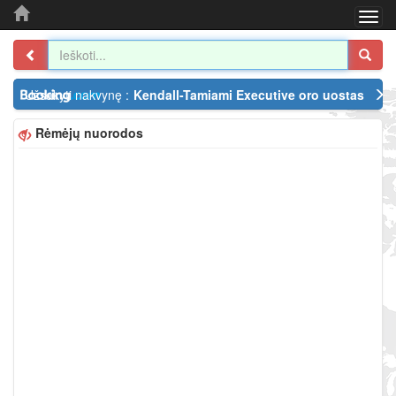
Togg
navi
Užsakyti nakvynę :
Kendall-Tamiami Executive oro uostas
Rėmėjų nuorodos