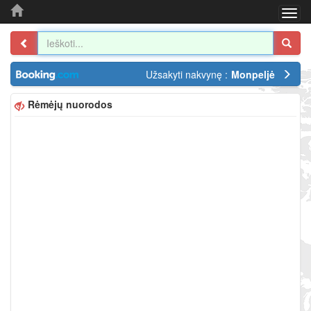
Togg
navi
Užsakyti nakvynę :
Monpeljė
Rėmėjų nuorodos