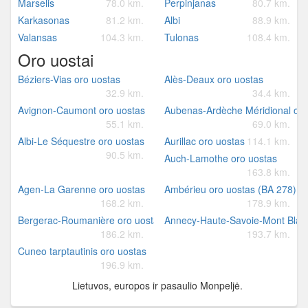
Marselis
78.0 km.
Perpinjanas
80.7 km.
Karkasonas
81.2 km.
Albi
88.9 km.
Valansas
104.3 km.
Tulonas
108.4 km.
Oro uostai
Béziers-Vias oro uostas
Alès-Deaux oro uostas
32.9 km.
34.4 km.
Avignon-Caumont oro uostas
Aubenas-Ardèche Méridional oro
55.1 km.
69.0 km.
Albi-Le Séquestre oro uostas
Aurillac oro uostas
114.1 km.
90.5 km.
Auch-Lamothe oro uostas
163.8 km.
Agen-La Garenne oro uostas
Ambérieu oro uostas (BA 278)
168.2 km.
178.9 km.
Bergerac-Roumanière oro uostas
Annecy-Haute-Savoie-Mont Blanc
186.2 km.
193.7 km.
Cuneo tarptautinis oro uostas
196.9 km.
Lietuvos, europos ir pasaulio Monpeljė.