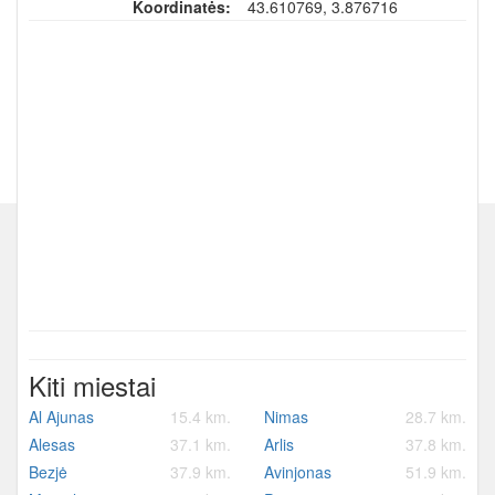
Koordinatės:
43.610769, 3.876716
Kiti miestai
Al Ajunas
15.4 km.
Nimas
28.7 km.
Alesas
37.1 km.
Arlis
37.8 km.
Bezjė
37.9 km.
Avinjonas
51.9 km.