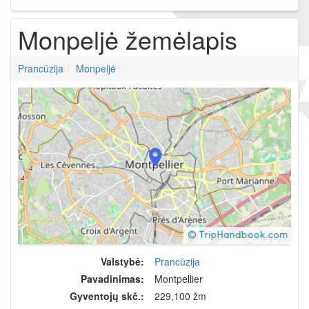
Monpeljė žemėlapis
Prancūzija
Monpeljė
Valstybė:
Prancūzija
Pavadinimas:
Montpellier
Gyventojų skč.:
229,100 žm