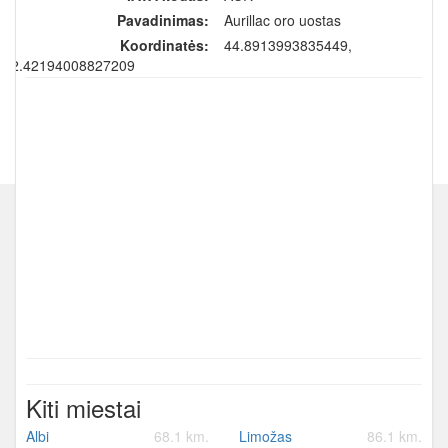
Pavadinimas:
Aurillac oro uostas
Koordinatės:
44.8913993835449,
2.42194008827209
Kiti miestai
Albi
68.1 km.
Limožas
86.1 km.