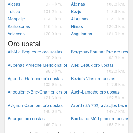
Alesas
97.4 km.
Aženas
100.8 km.
Tulūza
101.2 km.
Bezjė
113.9 km.
Monpeljė
114.1 km.
Al Ajunas
114.1 km.
Karkasonas
116.1 km.
Nimas
120.3 km.
Valansas
120.9 km.
Angulemas
121.9 km.
Oro uostai
Albi-Le Séquestre oro uostas
Bergerac-Roumanière oro uosta
69.2 km.
93.3 km.
Aubenas-Ardèche Méridional oro uostas
Alès-Deaux oro uostas
98.7 km.
102.0 km.
Agen-La Garenne oro uostas
Béziers-Vias oro uostas
102.9 km.
117.8 km.
Angoulême-Brie-Champniers oro uostas
Auch-Lamothe oro uostas
121.6 km.
122.5 km.
Avignon-Caumont oro uostas
Avord (BA 702) aviacijos bazė
140.0 km.
149.7 km.
Bourges oro uostas
Bordeaux-Mérignac oro uostas
149.7 km.
153.7 km.