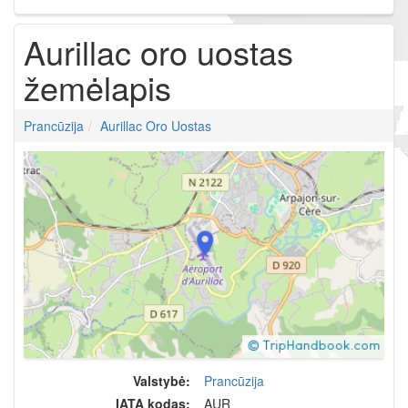
Aurillac oro uostas
žemėlapis
Prancūzija
Aurillac Oro Uostas
Valstybė:
Prancūzija
IATA kodas:
AUR