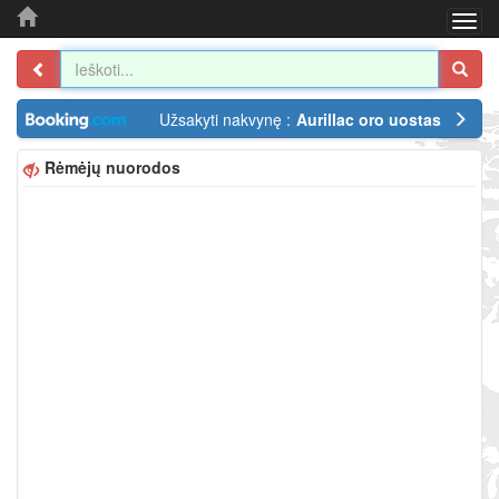
Togg
navi
Užsakyti nakvynę :
Aurillac oro uostas
Rėmėjų nuorodos