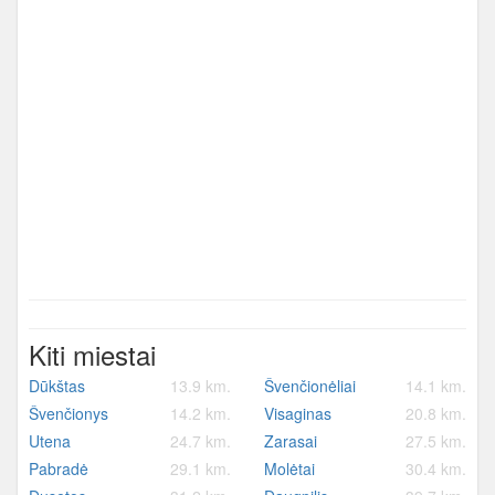
Kiti miestai
Dūkštas
13.9 km.
Švenčionėliai
14.1 km.
Švenčionys
14.2 km.
Visaginas
20.8 km.
Utena
24.7 km.
Zarasai
27.5 km.
Pabradė
29.1 km.
Molėtai
30.4 km.