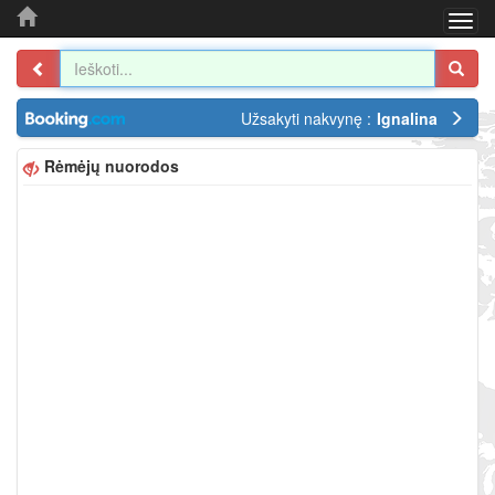
Togg
navi
Užsakyti nakvynę :
Ignalina
Rėmėjų nuorodos