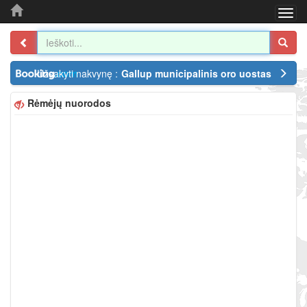
Togg
navi
Užsakyti nakvynę :
Gallup municipalinis oro uostas
Rėmėjų nuorodos