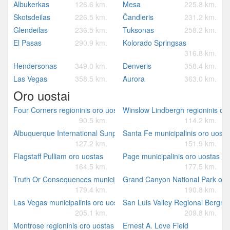
Albukerkas
126.6 km.
Mesa
225.8 km.
Skotsdeilas
226.5 km.
Čandleris
231.2 km.
Glendeilas
236.5 km.
Tuksonas
258.2 km.
El Pasas
290.9 km.
Kolorado Springsas
316.8 km.
Hendersonas
349.0 km.
Denveris
358.4 km.
Las Vegas
358.5 km.
Aurora
363.0 km.
Oro uostai
Four Corners regioninis oro uostas
Winslow Lindbergh regioninis or
90.5 km.
114.2 km.
Albuquerque International Sunport oro uostas
Santa Fe municipalinis oro uosta
127.2 km.
151.9 km.
Flagstaff Pulliam oro uostas
Page municipalinis oro uostas
164.5 km.
177.5 km.
Truth Or Consequences municipalinis oro uostas
Grand Canyon National Park oro
179.4 km.
190.8 km.
Las Vegas municipalinis oro uostas
San Luis Valley Regional Bergma
205.1 km.
209.8 km.
Montrose regioninis oro uostas
Ernest A. Love Field