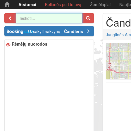
Atstumai
Kelionės po Lietuvą
Žemėlapiai
Nauji
Čandl
Užsakyti nakvynę :
Čandleris
Jungtinės Ame
Rėmėjų nuorodos