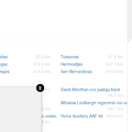
ilas
25.6 km.
Tuksonas
91.9 km.
egas
272.4 km.
Hermosiljas
297.1 km.
iegas
310.9 km.
Sen Bernardinas
318.0 km.
x
oro pajėgų bazė
35.0 km.
Davis Monthan oro pajėgų bazė
96.4 km.
aff Pulliam oro uostas
Winslow Lindbergh regioninis oro uos
127.0 km.
134.7 km.
 Cortés tarptautinis oro uostas
Yuma Auxiliary AAF #2
163.4 km.
159.8 km.
o Čandleris.