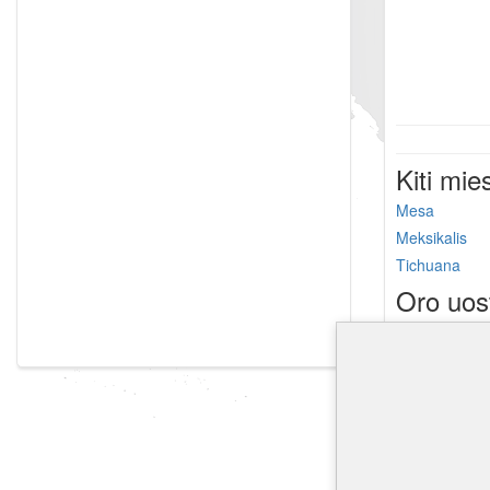
Kiti mie
Mesa
Meksikalis
Tichuana
Oro uos
Phoenix-Mes
Tucson tarpta
Nogales tarpt