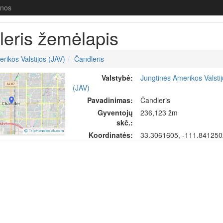
enos
eris žemėlapis
rikos Valstijos (JAV)
Čandleris
Valstybė:
Jungtinės Amerikos Valsti
(JAV)
Pavadinimas:
Čandleris
Gyventojų
236,123 žm
skč.:
Koordinatės:
33.3061605, -111.84125