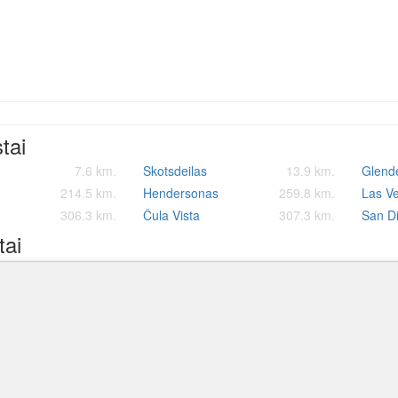
stai
7.6 km.
Skotsdeilas
13.9 km.
Glende
214.5 km.
Hendersonas
259.8 km.
Las V
306.3 km.
Čula Vista
307.3 km.
San D
tai
a-Gateway oro uostas
Phoenix Sky Harbor tarptautinis oro uostas
Luke 
10.8 km.
13.2 km.
utinis oro uostas
Ernest A. Love Field
98.9 km.
Flagst
97.5 km.
autinis oro uostas
Sierra Vista Municipal Libby Army Air Field
Mar de
142.8 km.
147.3 km.
Lietuvos, europos ir pasauli