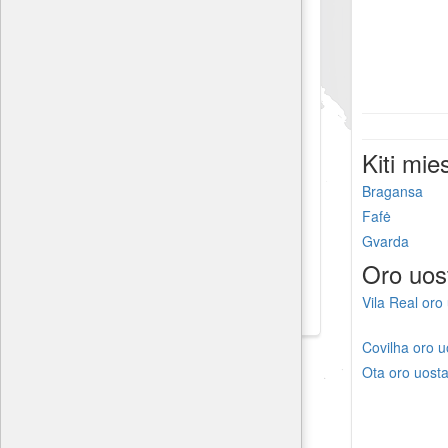
Kiti mie
Bragansa
Fafė
Gvarda
Oro uos
Vila Real oro
Covilha oro u
Ota oro uost