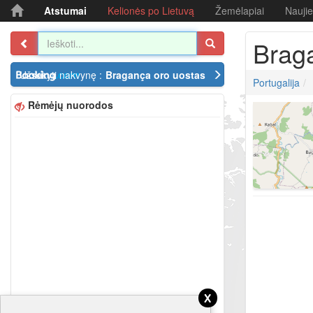
Atstumai
Kelionės po Lietuvą
Žemėlapiai
Nauji
Brag
Užsakyti nakvynę :
Bragança oro uostas
Portugalija
Rėmėjų nuorodos
x