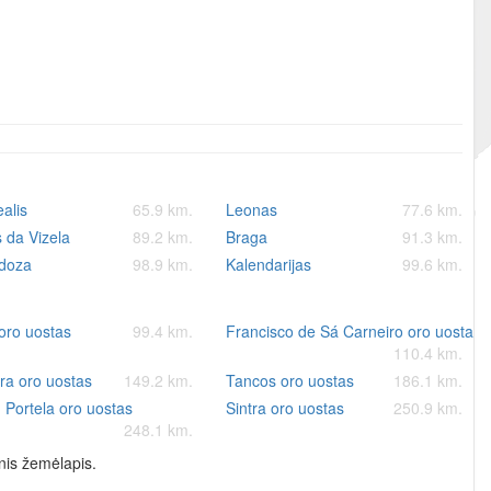
ealis
65.9 km.
Leonas
77.6 km.
 da Vizela
89.2 km.
Braga
91.3 km.
doza
98.9 km.
Kalendarijas
99.6 km.
oro uostas
99.4 km.
Francisco de Sá Carneiro oro uostas
110.4 km.
ra oro uostas
149.2 km.
Tancos oro uostas
186.1 km.
 Portela oro uostas
Sintra oro uostas
250.9 km.
248.1 km.
nis žemėlapis.