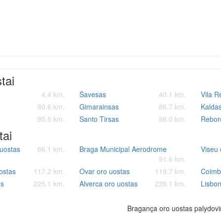
stai
4.4 km.
Šavesas
40.1 km.
Vila R
80.6 km.
Gimarainsas
86.7 km.
Kaldas
95.5 km.
Santo Tirsas
98.0 km.
Rebor
tai
 uostas
66.1 km.
Braga Municipal Aerodrome
Viseu 
91.6 km.
ostas
117.2 km.
Ovar oro uostas
119.7 km.
Coimb
as
225.1 km.
Alverca oro uostas
239.1 km.
Lisbon
Bragança oro uostas palydovi