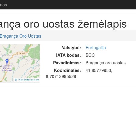
enos
ança oro uostas žemėlapis
Bragança Oro Uostas
Valstybė:
Portugalija
IATA kodas:
BGC
Pavadinimas:
Bragança oro uostas
Koordinatės:
41.85779953,
-6.70712995529