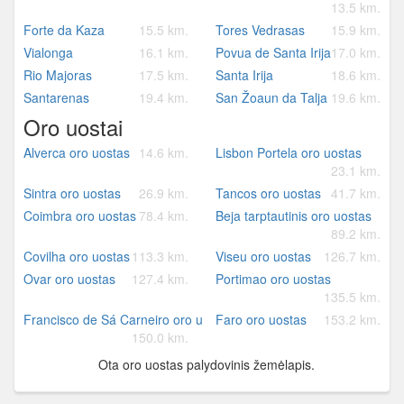
13.5 km.
Forte da Kaza
15.5 km.
Tores Vedrasas
15.9 km.
Vialonga
16.1 km.
Povua de Santa Irija
17.0 km.
Rio Majoras
17.5 km.
Santa Irija
18.6 km.
Santarenas
19.4 km.
San Žoaun da Talja
19.6 km.
Oro uostai
Alverca oro uostas
14.6 km.
Lisbon Portela oro uostas
23.1 km.
Sintra oro uostas
26.9 km.
Tancos oro uostas
41.7 km.
Coimbra oro uostas
78.4 km.
Beja tarptautinis oro uostas
89.2 km.
Covilha oro uostas
113.3 km.
Viseu oro uostas
126.7 km.
Ovar oro uostas
127.4 km.
Portimao oro uostas
135.5 km.
Francisco de Sá Carneiro oro uostas
Faro oro uostas
153.2 km.
150.0 km.
Ota oro uostas palydovinis žemėlapis.