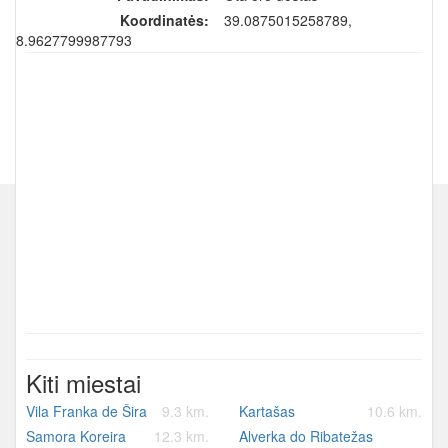
Koordinatės:
39.0875015258789,
-8.9627799987793
Kiti miestai
Vila Franka de Šira
9.3 km.
Kartašas
10.6 km.
Samora Koreira
12.3 km.
Alverka do Ribatežas