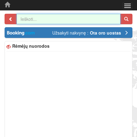
Togg
navi
Užsakyti nakvynę :
Ota oro uostas
Rėmėjų nuorodos