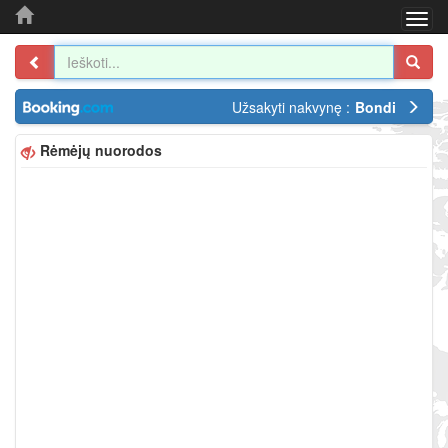
Togg
navi
Užsakyti nakvynę :
Bondi
Rėmėjų nuorodos