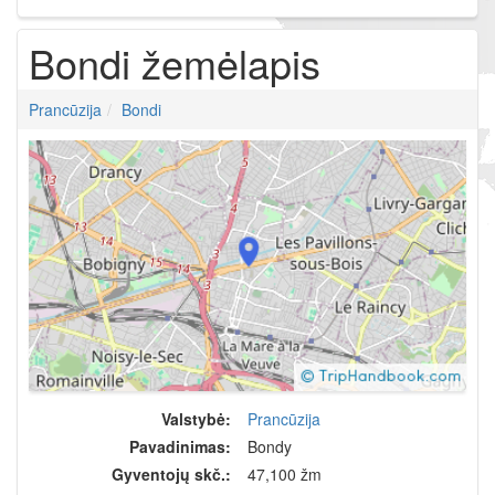
Bondi žemėlapis
Prancūzija
Bondi
Valstybė:
Prancūzija
Pavadinimas:
Bondy
Gyventojų skč.:
47,100 žm