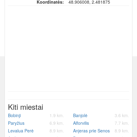
Koordinatės:
48.906008, 2.481875
Kiti miestai
Bobinji
1.9 km.
Banjolė
3.6 km.
Paryžius
6.9 km.
Alforvilis
7.7 km.
Levalua Perė
8.9 km.
Anjeras prie Senos
8.9 km.