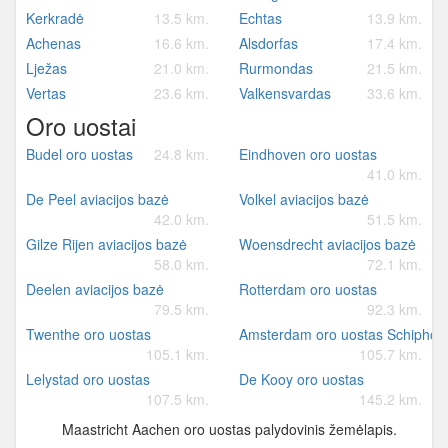
Kerkradė
13.5 km.
Echtas
13.9 km.
Achenas
16.6 km.
Alsdorfas
17.4 km.
Lježas
21.0 km.
Rurmondas
21.5 km.
Vertas
23.6 km.
Valkensvardas
33.6 km.
Oro uostai
Budel oro uostas
24.8 km.
Eindhoven oro uostas
41.0 km.
De Peel aviacijos bazė
Volkel aviacijos bazė
42.0 km.
51.5 km.
Gilze Rijen aviacijos bazė
Woensdrecht aviacijos bazė
58.0 km.
72.1 km.
Deelen aviacijos bazė
Rotterdam oro uostas
79.5 km.
92.3 km.
Twenthe oro uostas
Amsterdam oro uostas Schiphol
105.1 km.
105.7 km.
Lelystad oro uostas
De Kooy oro uostas
107.5 km.
145.2 km.
Maastricht Aachen oro uostas palydovinis žemėlapis.