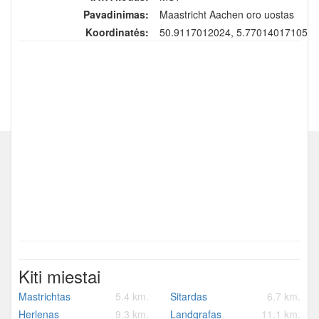
Pavadinimas:
Maastricht Aachen oro uostas
Koordinatės:
50.9117012024, 5.77014017105
Kiti miestai
Mastrichtas
5.4 km.
Sitardas
6.7 km.
Herlenas
9.3 km.
Landgrafas
11.1 km.