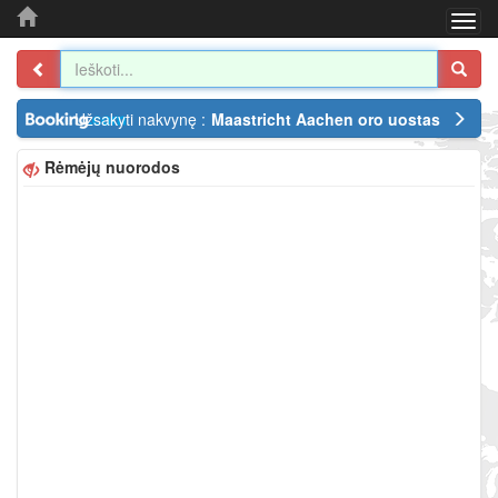
Togg
navi
Užsakyti nakvynę :
Maastricht Aachen oro uostas
Rėmėjų nuorodos