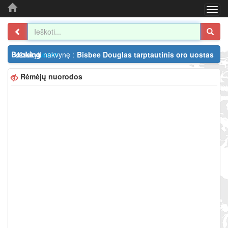
Togg
navi
Užsakyti nakvynę :
Bisbee Douglas tarptautinis oro uostas
Rėmėjų nuorodos