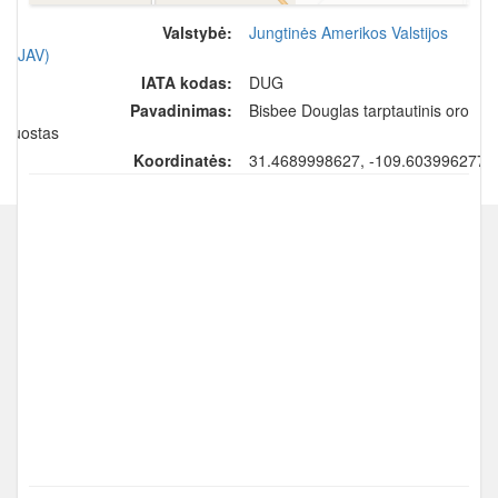
Valstybė:
Jungtinės Amerikos Valstijos
(JAV)
IATA kodas:
DUG
Pavadinimas:
Bisbee Douglas tarptautinis oro
uostas
Koordinatės:
31.4689998627, -109.603996277