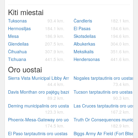
Kiti miestai
Tuksonas
93.4 km.
Čandleris
182.1 km.
Hermosiljas
184.1 km.
El Pasas
184.6 km.
Mesa
186.9 km.
Skotsdeilas
194.6 km.
Glendeilas
207.5 km.
Albukerkas
304.0 km.
Čihuahua
307.9 km.
Meksikalis
351.6 km.
Tichuana
441.5 km.
Hendersonas
441.6 km.
Oro uostai
Sierra Vista Municipal Libby Army Air Field
Nogales tarptautinis oro uostas
44.4 km.
73.4 km.
Davis Monthan oro pajėgų bazė
Tucson tarptautinis oro uostas
89.2 km.
90.3 km.
Deming municipalinis oro uostas
Las Cruces tarptautinis oro uost
123.3 km.
167.2 km.
Phoenix-Mesa-Gateway oro uostas
Truth Or Consequences municipal
174.5 km.
182.9 km.
El Paso tarptautinis oro uostas
Biggs Army Air Field (Fort Bliss)