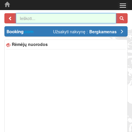
Togg
navi
Užsakyti nakvynę :
Bergkamenas
Rėmėjų nuorodos