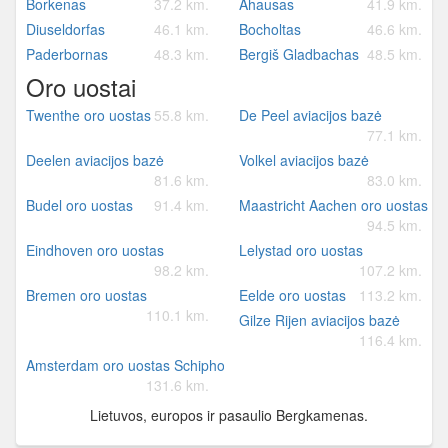
Borkenas
37.2 km.
Ahausas
41.9 km.
Diuseldorfas
46.1 km.
Bocholtas
46.6 km.
Paderbornas
48.3 km.
Bergiš Gladbachas
48.5 km.
Oro uostai
Twenthe oro uostas
55.8 km.
De Peel aviacijos bazė
77.1 km.
Deelen aviacijos bazė
Volkel aviacijos bazė
81.6 km.
83.0 km.
Budel oro uostas
91.4 km.
Maastricht Aachen oro uostas
94.5 km.
Eindhoven oro uostas
Lelystad oro uostas
98.2 km.
107.2 km.
Bremen oro uostas
Eelde oro uostas
113.2 km.
110.1 km.
Gilze Rijen aviacijos bazė
116.4 km.
Amsterdam oro uostas Schiphol
131.6 km.
Lietuvos, europos ir pasaulio Bergkamenas.