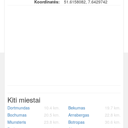
Koordinatės:
51.6158082, 7.6429742
Kiti miestai
Dortmundas
10.4 km.
Bekumas
19.7 km.
Bochumas
20.5 km.
Arnsbergas
22.8 km.
Miunsteris
23.8 km.
Botropas
30.6 km.