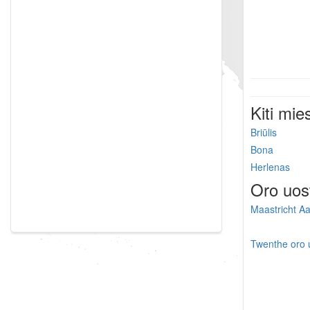
Kiti mie
Briūlis
Bona
Herlenas
Oro uos
Maastricht A
Twenthe oro 