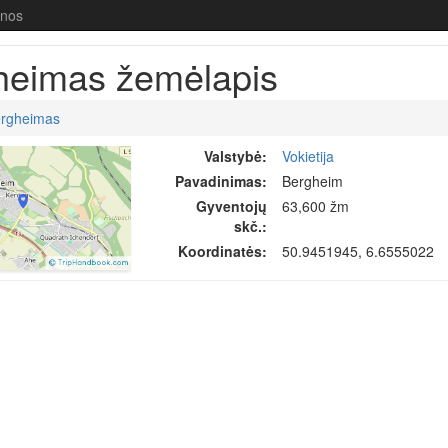
enos
heimas žemėlapis
rgheimas
Valstybė:
Vokietija
Pavadinimas:
Bergheim
Gyventojų
63,600 žm
skč.:
Koordinatės:
50.9451945, 6.6555022