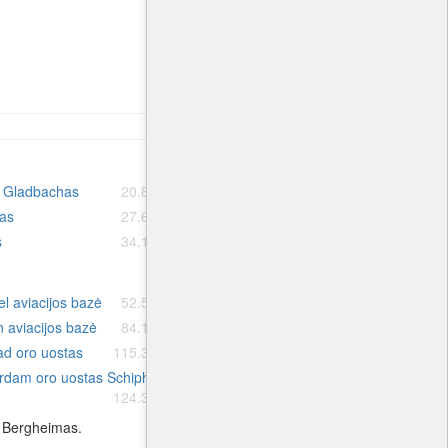
š Gladbachas
20.8 km.
Alsdorfas
22.0 km.
as
27.6 km.
Landgrafas
27.8 km.
s
34.1 km.
Venlas
36.1 km.
l aviacijos bazė
52.5 km.
Volkel aviacijos bazė
63.9 km.
 aviacijos bazė
84.1 km.
Gilze Rijen aviacijos bazė
86.0 km.
ad oro uostas
115.3 km.
Rotterdam oro uostas
118.3 km.
rdam oro uostas Schiphol
124.3 km.
o Bergheimas.