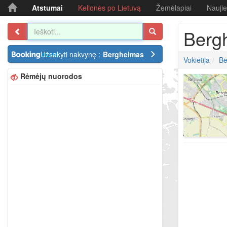
Atstumai
Kelionės po Lietuvą
Žemėlapiai
Nauji
Berg
Užsakyti nakvynę :
Bergheimas
Vokietija
Be
Rėmėjų nuorodos