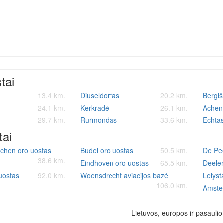
stai
13.4 km.
Diuseldorfas
20.2 km.
Bergi
24.1 km.
Kerkradė
26.1 km.
Achen
29.7 km.
Rurmondas
33.6 km.
Echta
tai
achen oro uostas
Budel oro uostas
50.5 km.
De Pee
38.6 km.
Eindhoven oro uostas
65.5 km.
Deelen
uostas
92.0 km.
Woensdrecht aviacijos bazė
Lelyst
106.0 km.
Amste
Lietuvos, europos ir pasauli