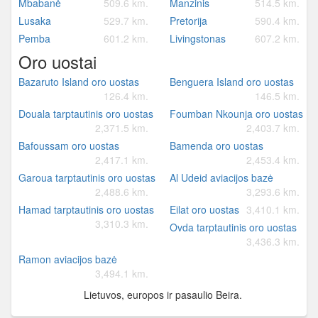
Mbabanė
509.6 km.
Manzinis
514.5 km.
Lusaka
529.7 km.
Pretorija
590.4 km.
Pemba
601.2 km.
Livingstonas
607.2 km.
Oro uostai
Bazaruto Island oro uostas
Benguera Island oro uostas
126.4 km.
146.5 km.
Douala tarptautinis oro uostas
Foumban Nkounja oro uostas
2,371.5 km.
2,403.7 km.
Bafoussam oro uostas
Bamenda oro uostas
2,417.1 km.
2,453.4 km.
Garoua tarptautinis oro uostas
Al Udeid aviacijos bazė
2,488.6 km.
3,293.6 km.
Hamad tarptautinis oro uostas
Eilat oro uostas
3,410.1 km.
3,310.3 km.
Ovda tarptautinis oro uostas
3,436.3 km.
Ramon aviacijos bazė
3,494.1 km.
Lietuvos, europos ir pasaulio Beira.