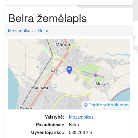
Beira žemėlapis
Mozambikas
Beira
Valstybė:
Mozambikas
Pavadinimas:
Beira
Gyventojų skč.:
530,706 žm