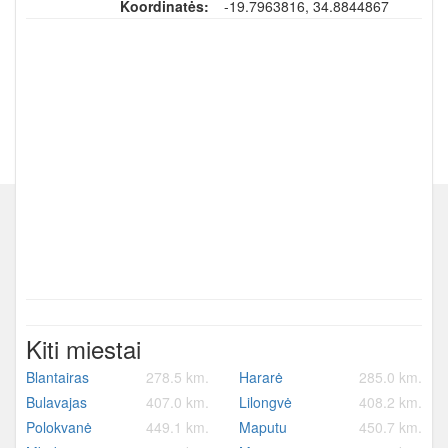
Koordinatės:
-19.7963816, 34.8844867
Kiti miestai
Blantairas
278.5 km.
Hararė
285.0 km.
Bulavajas
407.0 km.
Lilongvė
408.2 km.
Polokvanė
449.1 km.
Maputu
450.7 km.