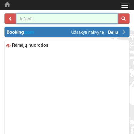
Togg
navi
Užsakyti nakvynę :
Beira
Rėmėjų nuorodos