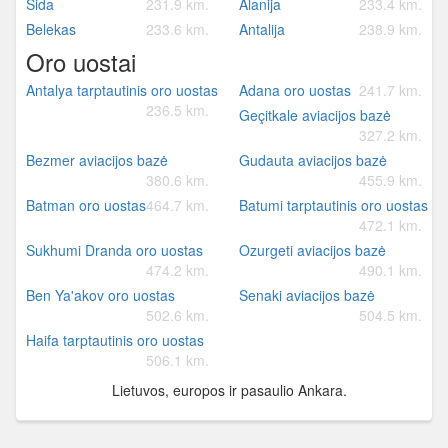
Sida
231.9 km.
Alanija
233.4 km.
Belekas
233.6 km.
Antalija
238.9 km.
Oro uostai
Antalya tarptautinis oro uostas
Adana oro uostas
241.7 km.
236.5 km.
Geçitkale aviacijos bazė
327.2 km.
Bezmer aviacijos bazė
Gudauta aviacijos bazė
380.6 km.
455.9 km.
Batman oro uostas
464.7 km.
Batumi tarptautinis oro uostas
472.1 km.
Sukhumi Dranda oro uostas
Ozurgeti aviacijos bazė
474.2 km.
490.1 km.
Ben Ya'akov oro uostas
Senaki aviacijos bazė
502.6 km.
504.5 km.
Haifa tarptautinis oro uostas
506.1 km.
Lietuvos, europos ir pasaulio Ankara.