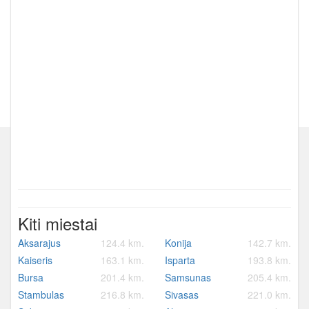
Kiti miestai
Aksarajus
124.4 km.
Konija
142.7 km.
Kaiseris
163.1 km.
Isparta
193.8 km.
Bursa
201.4 km.
Samsunas
205.4 km.
Stambulas
216.8 km.
Sivasas
221.0 km.