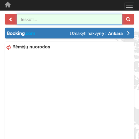
Togg
navi
Užsakyti nakvynę :
Ankara
Rėmėjų nuorodos