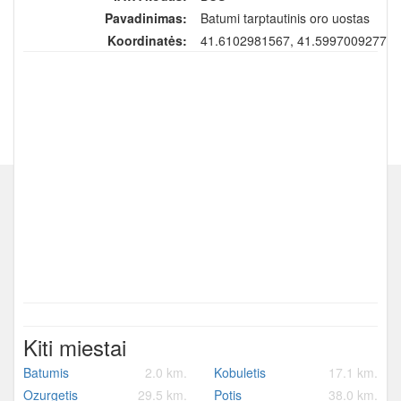
Pavadinimas:
Batumi tarptautinis oro uostas
Koordinatės:
41.6102981567, 41.5997009277
Kiti miestai
Batumis
2.0 km.
Kobuletis
17.1 km.
Ozurgetis
29.5 km.
Potis
38.0 km.