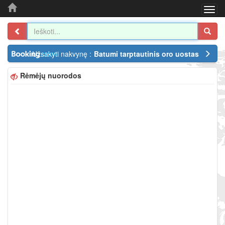
Togg
navi
Užsakyti nakvynę :
Batumi tarptautinis oro uostas
Rėmėjų nuorodos