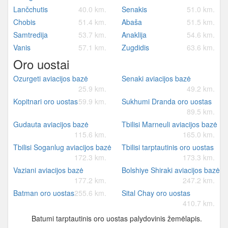
Lančchutis
40.0 km.
Senakis
51.0 km.
Chobis
51.4 km.
Abaša
51.5 km.
Samtredija
53.7 km.
Anaklija
54.6 km.
Vanis
57.1 km.
Zugdidis
63.6 km.
Oro uostai
Ozurgeti aviacijos bazė
Senaki aviacijos bazė
25.9 km.
49.2 km.
Kopitnari oro uostas
59.9 km.
Sukhumi Dranda oro uostas
89.5 km.
Gudauta aviacijos bazė
Tbilisi Marneuli aviacijos bazė
115.6 km.
165.0 km.
Tbilisi Soganlug aviacijos bazė
Tbilisi tarptautinis oro uostas
172.3 km.
173.3 km.
Vaziani aviacijos bazė
Bolshiye Shiraki aviacijos bazė
177.2 km.
247.2 km.
Batman oro uostas
255.6 km.
Sital Chay oro uostas
410.7 km.
Batumi tarptautinis oro uostas palydovinis žemėlapis.