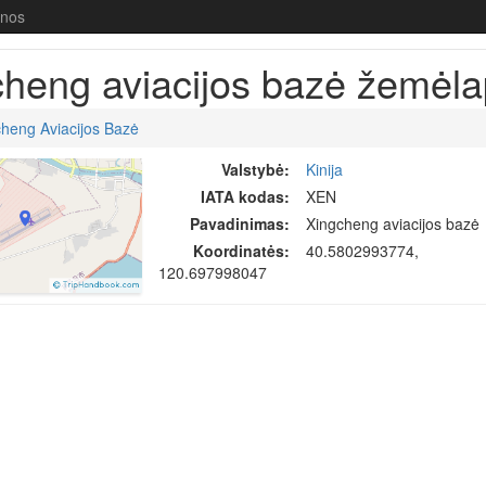
enos
heng aviacijos bazė žemėla
heng Aviacijos Bazė
Valstybė:
Kinija
IATA kodas:
XEN
Pavadinimas:
Xingcheng aviacijos bazė
Koordinatės:
40.5802993774,
120.697998047