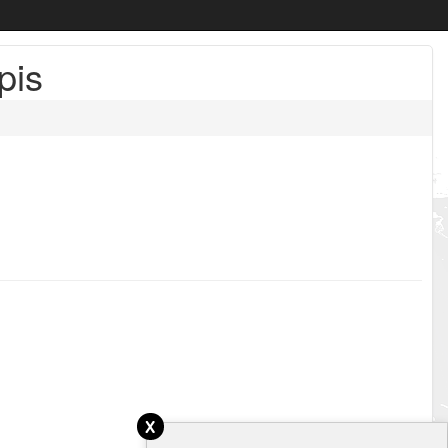
pis
x