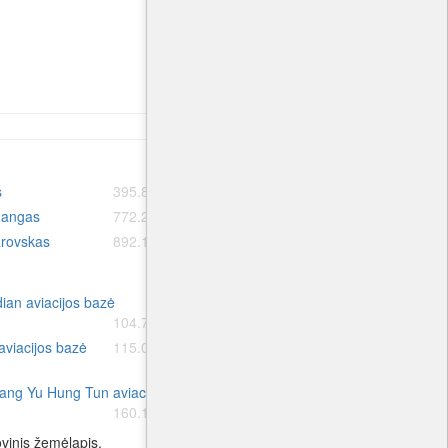
s
395.8 km.
Vladivostokas
601.4 km.
angas
772.2 km.
Uhanas
786.3 km.
rovskas
892.1 km.
Ulan Udė
994.5 km.
ian aviacijos bazė
Sanshilipu aviacijos bazė
104.7 km.
105.5 km.
aviacijos bazė
115.0 km.
Tuchengzi aviacijos bazė
118.8 km.
ang Yu Hung Tun aviacijos bazė
Shenyang Beiling aviacijos bazė
160.1 km.
168.0 km.
vinis žemėlapis.