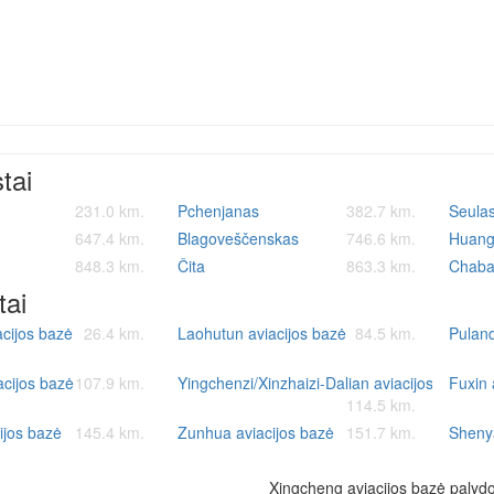
stai
231.0 km.
Pchenjanas
382.7 km.
Seula
647.4 km.
Blagoveščenskas
746.6 km.
Huang
848.3 km.
Čita
863.3 km.
Chaba
tai
cijos bazė
26.4 km.
Laohutun aviacijos bazė
84.5 km.
Puland
acijos bazė
107.9 km.
Yingchenzi/Xinzhaizi-Dalian aviacijos bazė
Fuxin 
114.5 km.
ijos bazė
145.4 km.
Zunhua aviacijos bazė
151.7 km.
Sheny
Xingcheng aviacijos bazė palydo