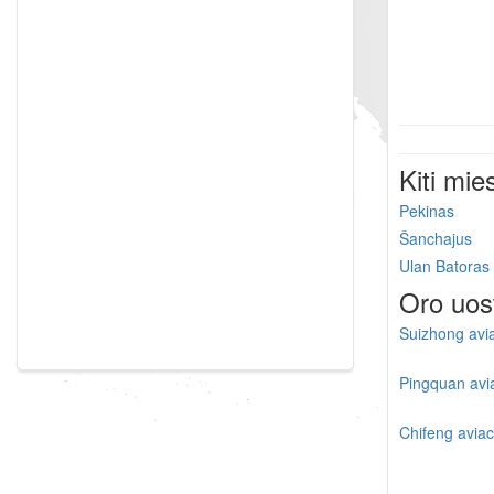
Kiti mie
Pekinas
Šanchajus
Ulan Batoras
Oro uos
Suizhong avia
Pingquan avi
Chifeng aviac