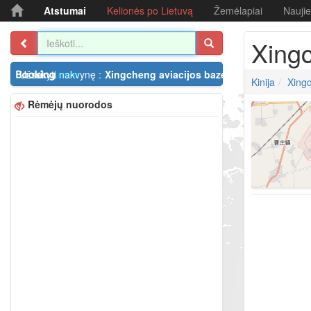
Atstumai
Kelionės po Lietuvą
Žemėlapiai
Nauji
Xingc
Užsakyti nakvynę :
Xingcheng aviacijos bazė
Kinija
Xingc
Rėmėjų nuorodos