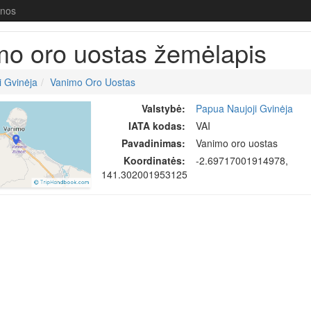
enos
mo oro uostas žemėlapis
i Gvinėja
Vanimo Oro Uostas
Valstybė:
Papua Naujoji Gvinėja
IATA kodas:
VAI
Pavadinimas:
Vanimo oro uostas
Koordinatės:
-2.69717001914978,
141.302001953125