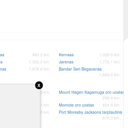
nas
983.2 km.
Kernsas
1,028.5 km.
ra
1,362.3 km.
Jarenas
1,776.1 km.
enas
1,878.6 km.
Bandar Seri Begavanas
1,894.0 km.
x
 oro uostas
288.3 km.
Mount Hagen Kagamuga oro uostas
298.8 km.
a oro uostas
366.1 km.
Momote oro uostas
424.9 km.
a oro uostas
476.3 km.
Port Moresby Jacksons tarptautinis or
618.3 km.
is žemėlapis.