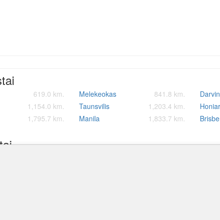
stai
619.0 km.
Melekeokas
841.8 km.
Darvi
1,154.0 km.
Taunsvilis
1,203.4 km.
Honia
1,795.7 km.
Manila
1,833.7 km.
Brisb
tai
tinis oro uostas
Wapenamanda oro uostas
Mendi
174.4 km.
270.8 km.
ostas
341.6 km.
Madang oro uostas
354.5 km.
Gorok
ro uostas
459.4 km.
Daru oro uostas
460.5 km.
Kerem
Vanimo oro uostas palydovin