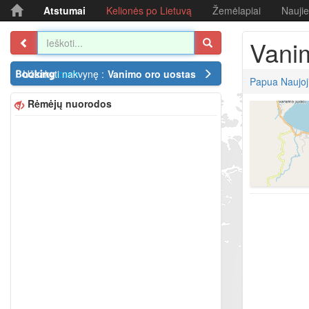
Atstumai
Kelionės po Lietuvą
Žemėlapiai
Nauji
Vani
Užsakyti nakvynę :
Vanimo oro uostas
Papua Naujoj
Rėmėjų nuorodos