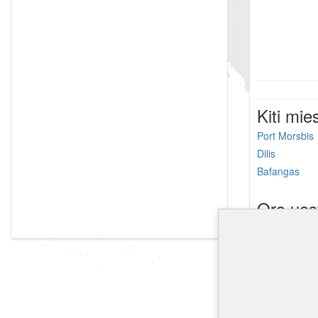
Kiti mie
Port Morsbis
Dilis
Bafangas
Oro uos
Wewak tarptau
Chimbu oro u
Lae Nadzab o