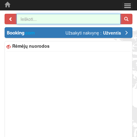
Togg
navi
Užsakyti nakvynę :
Užventis
Rėmėjų nuorodos