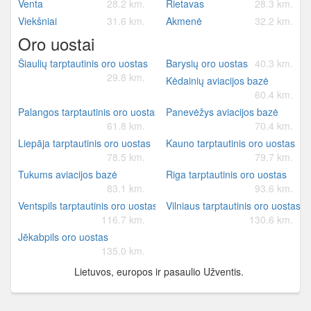
Venta
28.2 km.
Rietavas
28.3 km.
Viekšniai
31.6 km.
Akmenė
32.2 km.
Oro uostai
Šiaulių tarptautinis oro uostas
Barysių oro uostas
40.3 km.
29.8 km.
Kėdainių aviacijos bazė
60.4 km.
Palangos tarptautinis oro uostas
Panevėžys aviacijos bazė
61.8 km.
70.4 km.
Liepāja tarptautinis oro uostas
Kauno tarptautinis oro uostas
78.5 km.
79.7 km.
Tukums aviacijos bazė
Riga tarptautinis oro uostas
83.1 km.
93.6 km.
Ventspils tarptautinis oro uostas
Vilniaus tarptautinis oro uostas
116.7 km.
130.6 km.
Jēkabpils oro uostas
135.0 km.
Lietuvos, europos ir pasaulio Užventis.