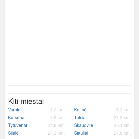
Kiti miestai
Varniai
11.2 km.
Kelmė
15.2 km.
Kuršėnai
18.8 km.
Telšiai
21.3 km.
Tytuvėnai
24.8 km.
Skaudvilė
26.1 km.
Šilalė
27.3 km.
Šiauliai
27.6 km.