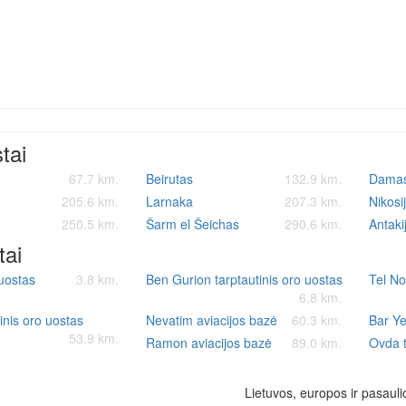
stai
67.7 km.
Beirutas
132.9 km.
Dama
205.6 km.
Larnaka
207.3 km.
Nikosi
250.5 km.
Šarm el Šeichas
290.6 km.
Antaki
tai
uostas
3.8 km.
Ben Gurion tarptautinis oro uostas
Tel No
6.8 km.
inis oro uostas
Nevatim aviacijos bazė
60.3 km.
Bar Ye
53.9 km.
Ramon aviacijos bazė
89.0 km.
Ovda t
Lietuvos, europos ir pasauli