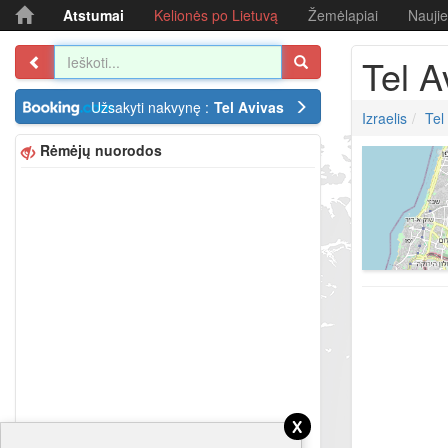
Atstumai
Kelionės po Lietuvą
Žemėlapiai
Nauji
Tel A
Užsakyti nakvynę :
Tel Avivas
Izraelis
Tel
Rėmėjų nuorodos
x