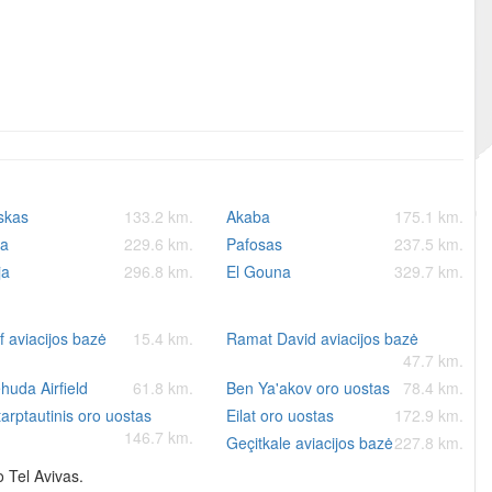
skas
133.2 km.
Akaba
175.1 km.
ja
229.6 km.
Pafosas
237.5 km.
ja
296.8 km.
El Gouna
329.7 km.
f aviacijos bazė
15.4 km.
Ramat David aviacijos bazė
47.7 km.
huda Airfield
61.8 km.
Ben Ya'akov oro uostas
78.4 km.
arptautinis oro uostas
Eilat oro uostas
172.9 km.
146.7 km.
Geçitkale aviacijos bazė
227.8 km.
o Tel Avivas.