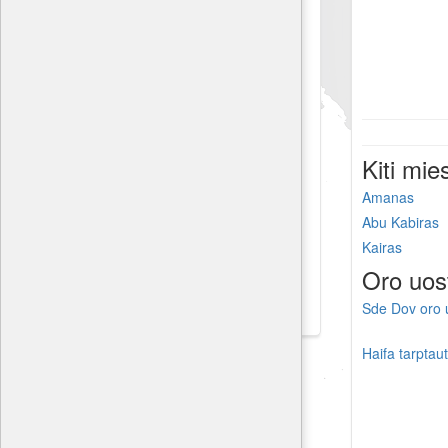
Kiti mie
Amanas
Abu Kabiras
Kairas
Oro uos
Sde Dov oro 
Haifa tarptaut