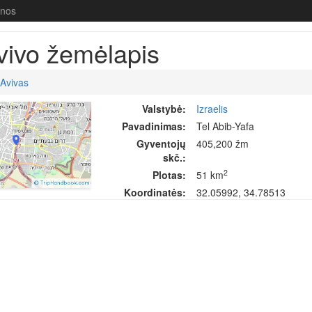
enos
vivo žemėlapis
 Avivas
Valstybė:
Izraelis
Pavadinimas:
Tel Abib-Yafa
Gyventojų
405,200 žm
skč.:
2
Plotas:
51 km
Koordinatės:
32.05992, 34.78513