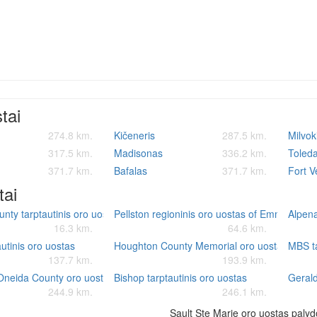
stai
274.8 km.
Kičeneris
287.5 km.
Milvok
317.5 km.
Madisonas
336.2 km.
Toled
371.7 km.
Bafalas
371.7 km.
Fort V
tai
ty tarptautinis oro uostas
Pellston regioninis oro uostas of Emmet Coun
Alpena
16.3 km.
64.6 km.
utinis oro uostas
Houghton County Memorial oro uostas
MBS ta
137.7 km.
193.9 km.
Oneida County oro uostas
Bishop tarptautinis oro uostas
Gerald
244.9 km.
246.1 km.
Sault Ste Marie oro uostas palyd