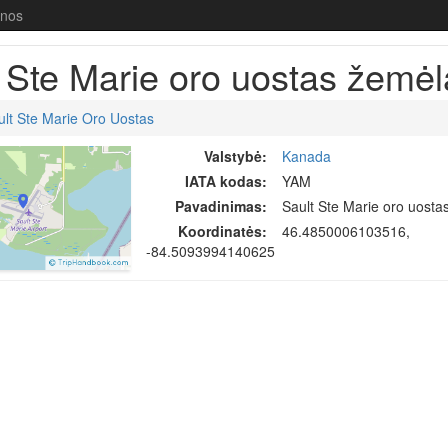
enos
 Ste Marie oro uostas žemėl
ult Ste Marie Oro Uostas
Valstybė:
Kanada
IATA kodas:
YAM
Pavadinimas:
Sault Ste Marie oro uosta
Koordinatės:
46.4850006103516,
-84.5093994140625