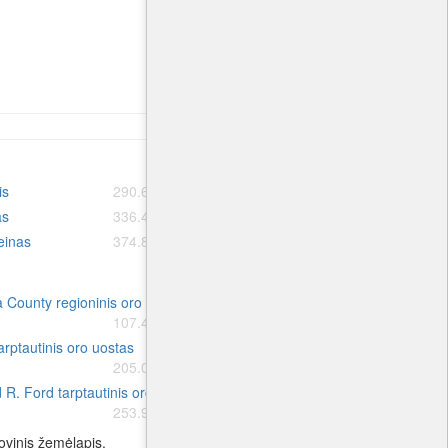
is
290.6 km.
Detroitas
295.9 km.
as
336.4 km.
Čikaga
353.8 km.
einas
374.8 km.
Ročesteris
408.4 km.
ty oro uostas
 County regioninis oro uostas
Cherry Capital oro uostas
107.4 km.
131.1 km.
rptautinis oro uostas
Austin Straubel tarptautinis oro uostas
205.0 km.
223.2 km.
 R. Ford tarptautinis oro uostas
Capital City oro uostas
256.1 km.
253.9 km.
ovinis žemėlapis.