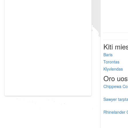
Kiti mie
Baris
Torontas
Klyvlendas
Oro uos
Chippewa Coun
Sawyer tarpta
Rhinelander 