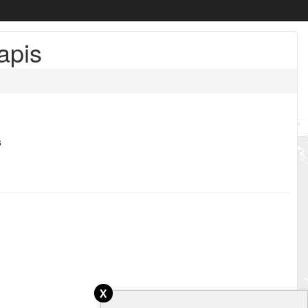
apis
s
x