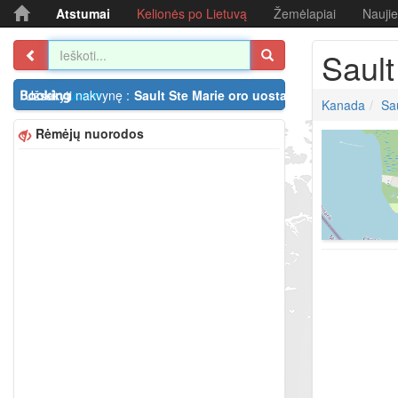
Atstumai
Kelionės po Lietuvą
Žemėlapiai
Nauji
Sault
Užsakyti nakvynę :
Sault Ste Marie oro uostas
Kanada
Sa
Rėmėjų nuorodos