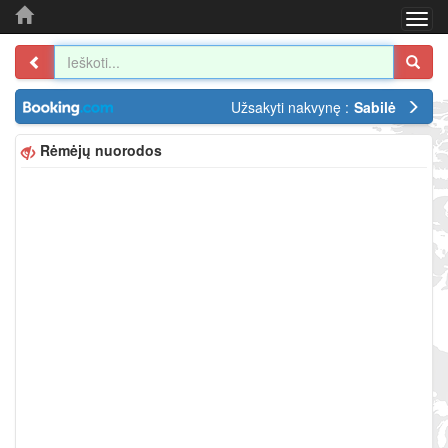
Togg
navi
Užsakyti nakvynę :
Sabilė
Rėmėjų nuorodos