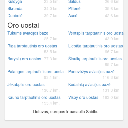
Kuldyga
23.5 km.
Saldus
26.6 km.
Skrunda
34.0 km.
Piltenė
35.6 km.
Duobelė
39.7 km.
Aucė
42.6 km.
Oro uostai
Tukums aviacijos bazė
Ventspils tarptautinis oro uostas
25.7 km.
43.9 km.
Riga tarptautinis oro uostas
Liepāja tarptautinis oro uostas
53.5 km.
66.7 km.
Barysių oro uostas
77.3 km.
Šiaulių tarptautinis oro uostas
85.7 km.
Palangos tarptautinis oro uostas
Panevėžys aviacijos bazė
93.1 km.
116.3 km.
Jēkabpils oro uostas
Kėdainių aviacijos bazė
130.7 km.
131.3 km.
Kauno tarptautinis oro uostas
Visby oro uostas
163.0 km.
155.4 km.
Lietuvos, europos ir pasaulio Sabilė.