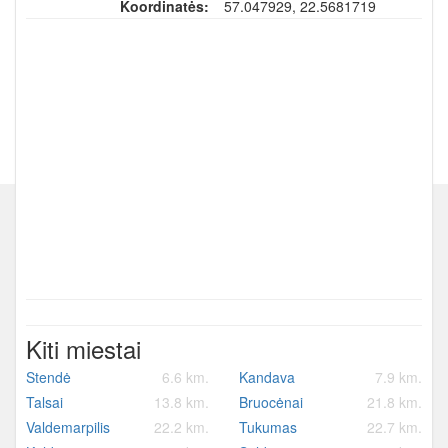
Koordinatės:
57.047929, 22.5681719
Kiti miestai
Stendė
6.6 km.
Kandava
7.9 km.
Talsai
13.8 km.
Bruocėnai
21.8 km.
Valdemarpilis
22.2 km.
Tukumas
22.7 km.