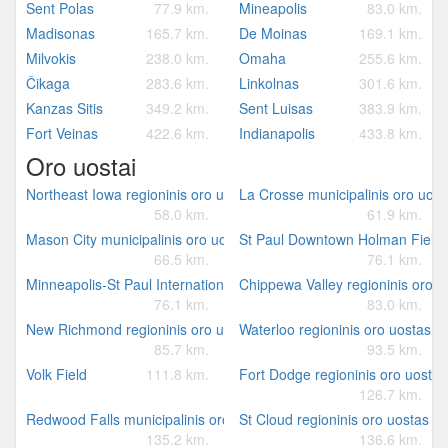
Sent Polas
77.9 km.
Mineapolis
83.0 km.
Madisonas
165.7 km.
De Moinas
169.1 km.
Milvokis
238.0 km.
Omaha
255.6 km.
Čikaga
283.6 km.
Linkolnas
301.6 km.
Kanzas Sitis
349.2 km.
Sent Luisas
383.9 km.
Fort Veinas
422.6 km.
Indianapolis
433.8 km.
Oro uostai
Northeast Iowa regioninis oro uostas
La Crosse municipalinis oro uost
58.0 km.
61.9 km.
Mason City municipalinis oro uostas
St Paul Downtown Holman Field
66.5 km.
76.1 km.
Minneapolis-St Paul International/Wold-Chamberlain oro uostas
Chippewa Valley regioninis oro u
76.1 km.
83.0 km.
New Richmond regioninis oro uostas
Waterloo regioninis oro uostas
85.7 km.
93.5 km.
Volk Field
111.8 km.
Fort Dodge regioninis oro uostas
126.7 km.
Redwood Falls municipalinis oro uostas
St Cloud regioninis oro uostas
135.2 km.
136.6 km.