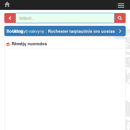
Togg
navi
Užsakyti nakvynę :
Rochester tarptautinis oro uostas
Rėmėjų nuorodos