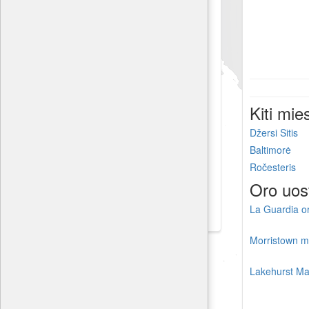
Kiti mie
Džersi Sitis
Baltimorė
Ročesteris
Oro uos
La Guardia o
Morristown mu
Lakehurst Max