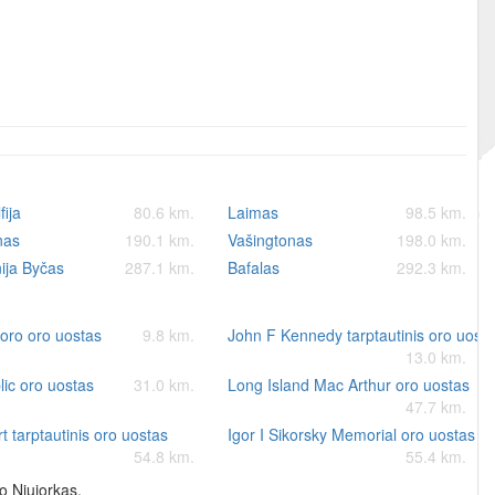
fija
80.6 km.
Laimas
98.5 km.
nas
190.1 km.
Vašingtonas
198.0 km.
nija Byčas
287.1 km.
Bafalas
292.3 km.
oro oro uostas
9.8 km.
John F Kennedy tarptautinis oro uosta
13.0 km.
ic oro uostas
31.0 km.
Long Island Mac Arthur oro uostas
47.7 km.
t tarptautinis oro uostas
Igor I Sikorsky Memorial oro uostas
54.8 km.
55.4 km.
o Niujorkas.