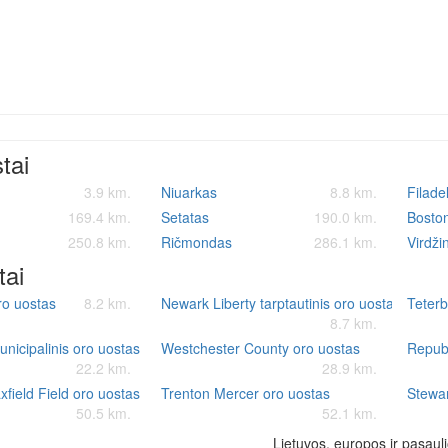
stai
3.9 km.
Niuarkas
8.8 km.
Filadel
169.4 km.
Setatas
190.0 km.
Bosto
250.8 km.
Ričmondas
286.1 km.
Virdži
tai
ro uostas
8.2 km.
Newark Liberty tarptautinis oro uostas
Teterb
8.7 km.
nicipalinis oro uostas
Westchester County oro uostas
Republ
22.2 km.
28.9 km.
field Field oro uostas
Trenton Mercer oro uostas
Stewar
50.5 km.
52.1 km.
Lietuvos, europos ir pasauli