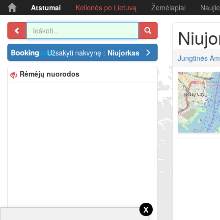
Atstumai
Kelionės po Lietuvą
Žemėlapiai
Nauji
Niujo
Užsakyti nakvynę :
Niujorkas
Jungtinės Ame
Rėmėjų nuorodos
x