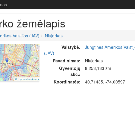
enos
rko žemėlapis
rikos Valstijos (JAV)
Niujorkas
Valstybė:
Jungtinės Amerikos Valsti
(JAV)
Pavadinimas:
Niujorkas
Gyventojų
8,253,133 žm
skč.:
Koordinatės:
40.71435, -74.00597