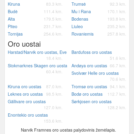
Kiruna
83.3 km.
Trumsė
92.3 km.
Budė
111.4 km.
Mu i Rana
170.1 km.
Alta
179.5 km.
Bodenas
193.8 km.
Piteo
231.7 km.
Liuleo
235.2 km.
Tornijas
254.6 km.
Rovaniemis
257.8 km.
Oro uostai
Harstad/Narvik oro uostas, Evenes
Bardufoss oro uostas
18.4 km.
51.6 km.
Stokmarknes Skagen oro uostas
Andøya oro uostas
66.7 km.
60.4 km.
Svolvær Helle oro uostas
70.6 km.
Kiruna oro uostas
87.0 km.
Tromsø oro uostas
94.1 km.
Leknes oro uostas
98.5 km.
Bodø oro uostas
112.7 km.
Gällivare oro uostas
Sørkjosen oro uostas
127.0 km.
128.2 km.
Enontekio oro uostas
153.6 km.
Narvik Framnes oro uostas palydovinis žemėlapis.