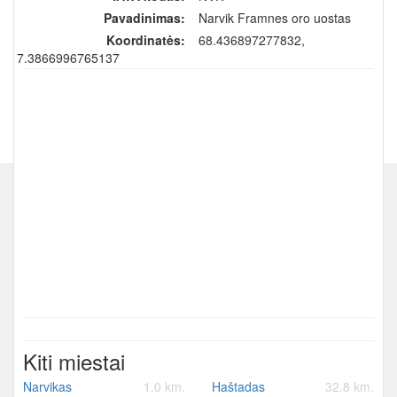
Pavadinimas:
Narvik Framnes oro uostas
Koordinatės:
68.436897277832,
17.3866996765137
Kiti miestai
Narvikas
1.0 km.
Haštadas
32.8 km.