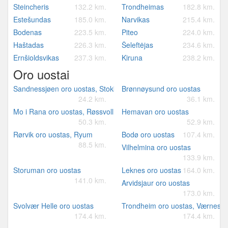
Steincheris
132.2 km.
Trondheimas
182.8 km.
Estešundas
185.0 km.
Narvikas
215.4 km.
Bodenas
223.5 km.
Piteo
224.0 km.
Haštadas
226.3 km.
Šeleftėjas
234.6 km.
Ernšioldsvikas
237.3 km.
Kiruna
238.2 km.
Oro uostai
Sandnessjøen oro uostas, Stokka
Brønnøysund oro uostas
24.2 km.
36.1 km.
Mo i Rana oro uostas, Røssvoll
Hemavan oro uostas
50.3 km.
52.9 km.
Rørvik oro uostas, Ryum
Bodø oro uostas
107.4 km.
88.5 km.
Vilhelmina oro uostas
133.9 km.
Storuman oro uostas
Leknes oro uostas
164.0 km.
141.0 km.
Arvidsjaur oro uostas
173.0 km.
Svolvær Helle oro uostas
Trondheim oro uostas, Værnes
174.4 km.
174.4 km.