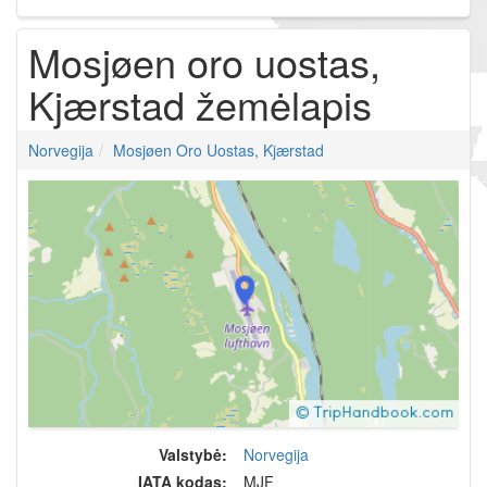
Mosjøen oro uostas,
Kjærstad žemėlapis
Norvegija
Mosjøen Oro Uostas, Kjærstad
Valstybė:
Norvegija
IATA kodas:
MJF