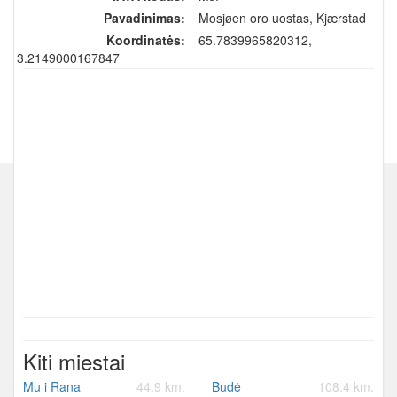
Pavadinimas:
Mosjøen oro uostas, Kjærstad
Koordinatės:
65.7839965820312,
13.2149000167847
Kiti miestai
Mu i Rana
44.9 km.
Budė
108.4 km.