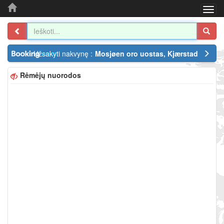
Togg
navi
Užsakyti nakvynę :
Mosjøen oro uostas, Kjærstad
Rėmėjų nuorodos